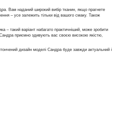
ндра. Вам наданий широкий вибір тканин, якщо прагнете
чення – усе залежить тільки від вашого смаку. Також
ка – такий варіант набагато практичніший, може зробити
ва Сандра приємно здивують вас своєю високою якістю,
витончений дизайн моделі Сандра буде завжди актуальний і