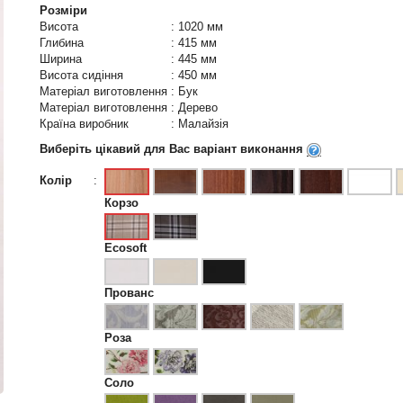
Розміри
Висота
:
1020 мм
Глибина
:
415 мм
Ширина
:
445 мм
Висота сидіння
:
450 мм
Матеріал виготовлення
:
Бук
Матеріал виготовлення
:
Дерево
Країна виробник
:
Малайзія
Виберіть цікавий для Вас варіант виконання
Колір
:
Корзо
Ecosoft
Прованс
Роза
Соло