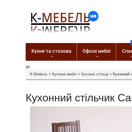
Кухня та столова
Офісні меблі
Спа
ga
К-Мебель
>
Кухонні меблі
>
Кухонні стільці
>
Кухонний 
Кухонний стільчик С