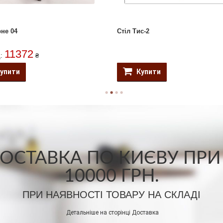
рне 04
Стіл Тис-2
11372
д:
₴
упити
Купити
СТАВКА ПО КИЄВУ ПРИ
10000 ГРН.
ПРИ НАЯВНОСТІ ТОВАРУ НА СКЛАДІ
Детальніше на сторінці
Доставка