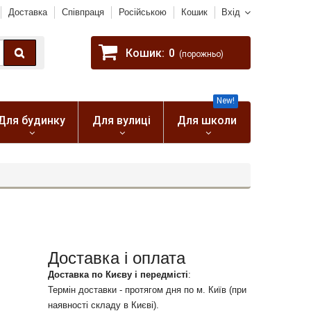
Доставка
Співпраця
Російською
Кошик
Вхід
Кошик:
0
(порожньо)
New!
Для будинку
Для вулиці
Для школи
Доставка і оплата
Доставка по Києву і передмісті
:
Термін доставки - протягом дня по м. Київ (при
наявності складу в Києві).