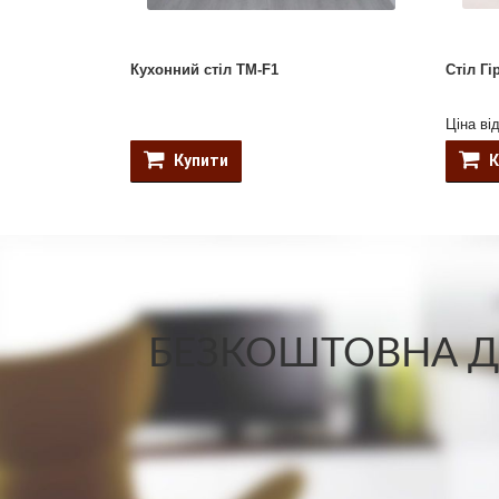
Кухонний стіл ТМ-F1
Стіл Гі
Ціна ві
Купити
К
БЕЗКОШТОВНА ДО