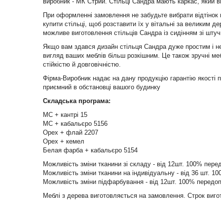
виробник - МК Стрий. Стільці Сандра мають каркас, який в
При оформленні замовлення не забудьте вибрати відтінок к
купити стільці, щоб розставити їх у вітальні за великим 
можливе виготовлення стільців Сандра із сидінням зі штуч
Якщо вам здався дизайн стільця Сандра дуже простим і неп
вигляд ваших меблів більш розкішним. Це також зручні меб
стійкістю й довговічністю.
Фірма-Виробник надає на дану продукцію гарантію якості п
приємний в обстановці вашого будинку
Складська програма:
МС + кантрі 15
МС + кабальєро 5156
Орех + флай 2207
Орех + кемел
Белая фарба + кабальєро 5154
Можливість зміни тканини зі складу - від 12шт. 100% пере
Можливість зміни тканини на індивідуальну - від 36 шт. 1
Можливість зміни підфарбування - від 12шт. 100% передо
Меблі з дерева виготовляється на замовлення. Строк виго