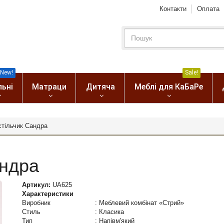
Контакти
Оплата
New!
Sale!
льні
Матраци
Дитяча
Меблі для КаБаРе
стільчик Сандра
андра
Артикул:
UA625
Характеристики
Виробник
:
Меблевий комбінат «Стрий»
Стиль
:
Класика
Тип
:
Напівм'який