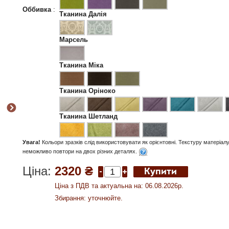
Оббивка
:
Тканина Далія
Марсель
Тканина Міка
Тканина Оріноко
Тканина Шетланд
Увага!
Кольори зразків слід використовувати як орієнтовні. Текстуру матеріал
неможливо повтори на двох різних деталях.
Ціна:
2320 ₴
Ціна з ПДВ та актуальна на: 06.08.2026р.
Збирання: уточнюйте.