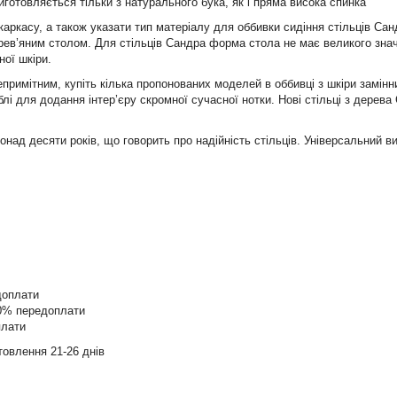
иготовляється тільки з натурального бука, як і пряма висока спинка
аркасу, а також указати тип матеріалу для оббивки сидіння стільців Са
дерев’яним столом. Для стільців Сандра форма стола не має великого зна
ної шкіри.
римітним, купіть кілька пропонованих моделей в оббивці з шкіри замінни
лі для додання інтер’єру скромної сучасної нотки. Нові стільці з дере
онад десяти років, що говорить про надійність стільців. Універсальний 
доплати
00% передоплати
плати
товлення 21-26 днів