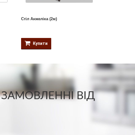
Стіл Анжеліка (2м)
Розкладний ку
Купити
Купити
 ЗАМОВЛЕННІ ВІД