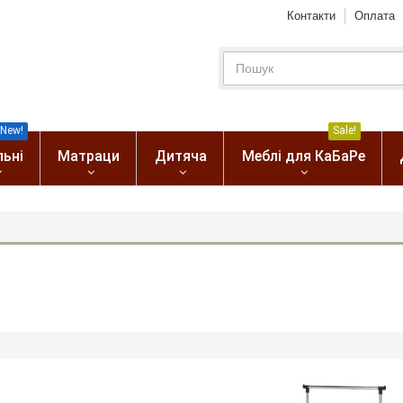
Контакти
Оплата
New!
Sale!
льні
Матраци
Дитяча
Меблі для КаБаРе