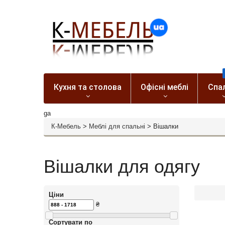
Кухня та столова
Офісні меблі
Спа
ga
К-Мебель
>
Меблі для спальні
>
Вішалки
Вішалки для одягу
Ціни
₴
Сортувати по