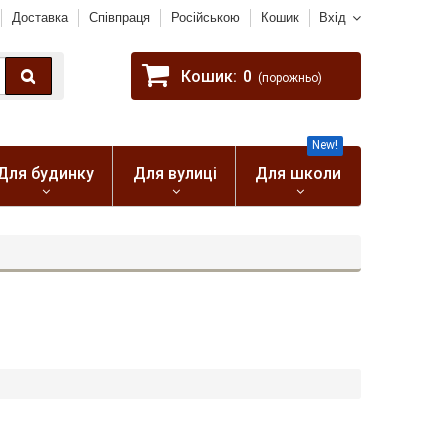
Доставка
Співпраця
Російською
Кошик
Вхід
Кошик:
0
(порожньо)
New!
Для будинку
Для вулиці
Для школи