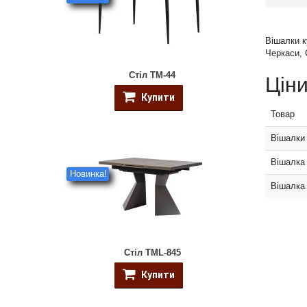
Вішалки к
Черкаси, 
Стіл ТМ-44
Цін
Купити
Товар
Вішалки
Вішалка 
Новинка!
Вішалка
Стіл TML-845
Купити