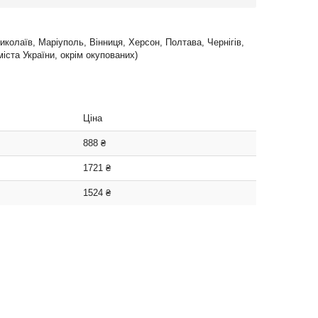
Миколаїв, Маріуполь, Вінниця, Херсон, Полтава, Чернігів,
іста України, окрім окупованих)
Ціна
888 ₴
1721 ₴
1524 ₴