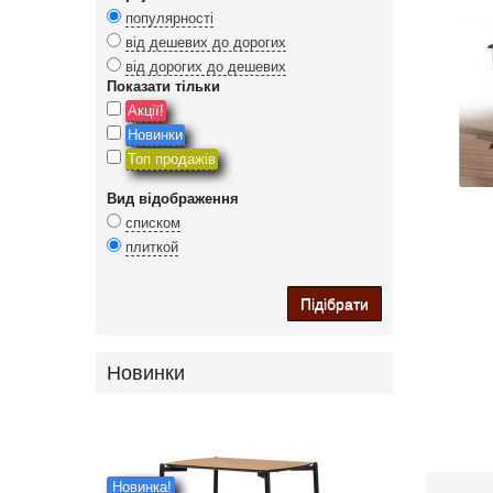
популярності
від дешевих до дорогих
від дорогих до дешевих
Показати тільки
Акції!
Новинки
Топ продажів
Вид відображення
списком
плиткой
Підібрати
Новинки
Новинка!