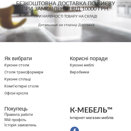
БЕЗКОШТОВНА ДОСТАВКА ПО КИЄВУ
ПРИ ЗАМОВЛЕННІ ВІД 10000 ГРН.
ПРИ НАЯВНОСТІ ТОВАРУ НА СКЛАДІ
Детальніше на сторінці
Доставка
Як вибрати
Корисні поради
Кухонні столи
Кухонні меблі
Cтоли трансформери
Виробники
Кухонні стільці
Комп'ютерні столи
Офісні крісла
Покупець
К-МЕБЕЛЬ™
Правила работи
Інтернет-магазин меблів
Мій профіль
Історія замовлень