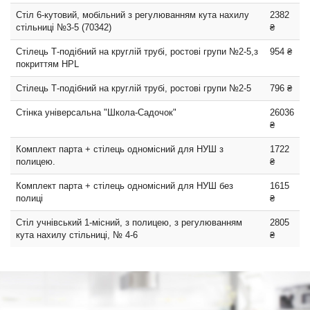
Стіл 6-кутовий, мобільний з регулюванням кута нахилу
2382
стільниці №3-5 (70342)
₴
Стілець Т-подібний на круглій трубі, ростові групи №2-5,з
954 ₴
покриттям HPL
Стілець Т-подібний на круглій трубі, ростові групи №2-5
796 ₴
Стінка універсальна "Школа-Садочок"
26036
₴
Комплект парта + стілець одномісний для НУШ з
1722
полицею.
₴
Комплект парта + стілець одномісний для НУШ без
1615
полиці
₴
Стіл учнівський 1-місний, з полицею, з регулюванням
2805
кута нахилу стільниці, № 4-6
₴