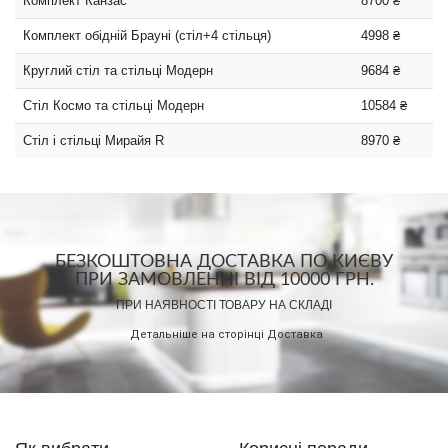
Комплект Канзас
8700 ₴
Комплект обідній Брауні (стіл+4 стільця)
4998 ₴
Круглий стіл та стільці Модерн
9684 ₴
Стіл Космо та стільці Модерн
10584 ₴
Стіл і стільці Мирайя R
8970 ₴
БЕЗКОШТОВНА ДОСТАВКА ПО КИЄВУ
ПРИ ЗАМОВЛЕННІ ВІД 10000 ГРН.
ПРИ НАЯВНОСТІ ТОВАРУ НА СКЛАДІ
Детальніше на сторінці
Доставка