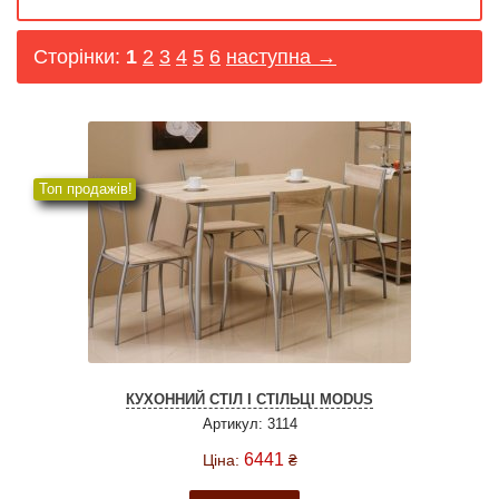
Сторінки:
1
2
3
4
5
6
наступна →
Топ продажів!
КУХОННИЙ СТІЛ І СТІЛЬЦІ MODUS
Артикул: 3114
6441
Ціна:
₴