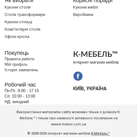
Як вибрати
Корисні поради
Кухонні столи
Кухонні меблі
Cтоли трансформери
Виробники
Кухонні стільці
Комп'ютерні столи
Офісні крісла
Покупець
К-МЕБЕЛЬ™
Правила работи
Інтернет-магазин меблів
Мій профіль
Історія замовлень
Робочий час
КИЇВ, УКРАЇНА
Пн-Пт:
9:00 - 17:15
Сб:
10:00 - 13:00
НД:
вихідний
Використання матеріалів сайту можливо тільки з дозволу К-
Мебель™ і тільки при наявності активного посилання на
www.k-mebel.com.ua
© 2008-2026 Інтернет магазин меблів
К-Мебель™