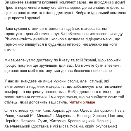
Ви можете замовити кухонний комплект зараз, не виходячи з дому!
Просто перегляньте нашу онлайн-галерею, де ви знайдете фото та
ціни на наші столи та стільці для кухні. Вибрати ідеальний комплект
- це просто і зручно!
Наші кухонні столи виготовлені з надійних матеріалів, які
гарантують довгий термін служби і збереження яскравого вигляду.
Різноманітність дизайнів і кольорів дозволяє підібрати меблі, що
гармонійно впишуться в будь-який інтер'єр, незалежно від його
стилю.
Ми забезпечуємо доставку по Києву та всій Україні, щоб зробити
процес покупки ще зручнішим для вас. Ви можете бути впевнені,
що ваші нові меблі дістануться до вас безпечно і своєчасно.
У нас ви знайдете не лише кухонні столи, але і стільці, які
виготовлені з надійних матеріалів, що забезпечують оптимальний
комфорт та підтримку вашого тіла. Вибір ідеального стільця - це
також питання естетики, і ми гарантуємо, що ви знайдете саме той
стілець, який доповнить ваш стиль.
Читати більше
Стіл і стілець купити Київ, Харків, Дніпро, Одеса, Запоріжжя, Львів,
Рівне, Кривий Ріг, Миколаїв, Маріуполь, Вінниця, Херсон, Полтава,
Чернігів, Черкаси, Суми, Житомир, Кропивницький, Чернівці,
Хмельницький (доставка в усі міста України, окрім окупованих)