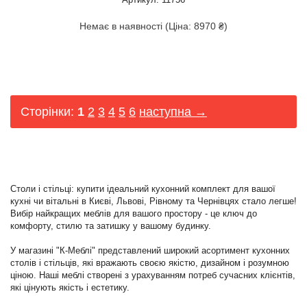
Немає в наявності (Ціна: 8970 ₴)
Сторінки:
1
2
3
4
5
6
наступна →
Столи і стільці: купити ідеальний кухонний комплект для вашої
кухні чи вітальні в Києві, Львові, Рівному та Чернівцях стало легше!
Вибір найкращих меблів для вашого простору - це ключ до
комфорту, стилю та затишку у вашому будинку.
У магазині "К-Меблі" представлений широкий асортимент кухонних
столів і стільців, які вражають своєю якістю, дизайном і розумною
ціною. Наші меблі створені з урахуванням потреб сучасних клієнтів,
які цінують якість і естетику.