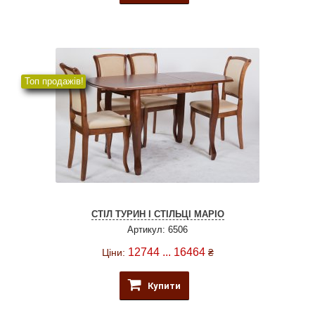
Топ продажів!
СТІЛ ТУРИН І СТІЛЬЦІ МАРІО
Артикул: 6506
12744 ... 16464
Ціни:
₴
Купити