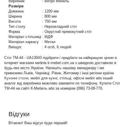
Виробник
:
Ветро Мебель
Розміри
Довжина
:
1200 мм
Ширина
:
800 мм
Висота
:
750 мм
Тип столу
:
Нерозкладний стіл
Форма
:
Округлий прямокутний стіл
Матеріал стільниці
:
МДФ
Матеріал каркасу
:
Метал
Вміщує
:
4 осіб, 6 людей
Стіл ТМ-44 - UA13043 підібрати і придбати за найкращою ціною в
інтернет магазині меблів k-mebel.com.ua з швидкою доставкою в
будь-яке місто України. Напишіть нашому менеджеру і ми
привеземо Львів, Чернівці, Рівне, Житомир і інші регіони країни.
Кухонні столи
, меблі для кухні, стільці, офісні меблі або інший
аналог від виробника можливо замовити по телефону. Купити Стіл
ТМ-44 на сайті К-Мебель або за номером (096) 73-08-770.
Відгуки
Вітаємо! Ваш відгук буде перший!