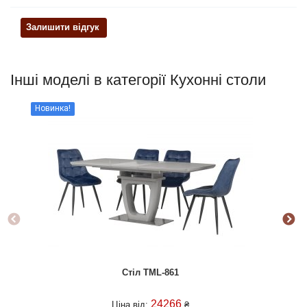
Залишити відгук
Інші моделі в категорії Кухонні столи
Новинка!
Но
Стіл TML-861
24266
Ціна від:
₴