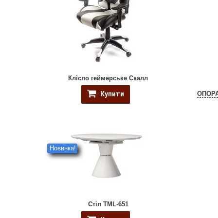
Клісло геймерське Скалл
Купити
ОПОРА
Новинка!
Стіл TML-651