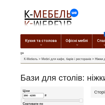
Кухня та столова
Офісні меблі
Спа
ga
К-Мебель
>
Меблі для кафе, барів і ресторанів
>
Ніжки 
Бази для столів: ніжк
Ціни
Стор
₴
Сортувати по