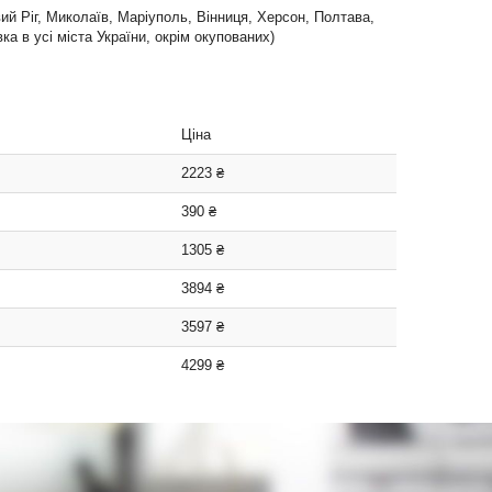
вий Ріг, Миколаїв, Маріуполь, Вінниця, Херсон, Полтава,
а в усі міста України, окрім окупованих)
Ціна
2223 ₴
390 ₴
1305 ₴
3894 ₴
3597 ₴
4299 ₴