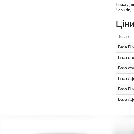
Ніжки для
Чернігів,
Ціни
Товар
База Пі
База ст
База ст
База Аф
База Пір
База Аф