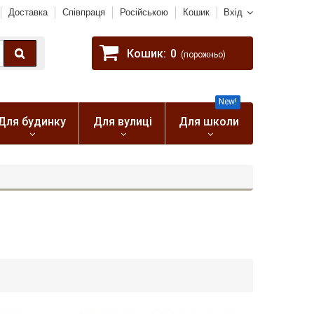
Доставка
Співпраця
Російською
Кошик
Вхід
Кошик:
0
(порожньо)
New!
Для будинку
Для вулиці
Для школи