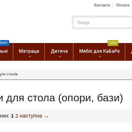
Контакти
Оплата
New!
Sale!
льні
Матраци
Дитяча
Меблі для КаБаРе
для столів
и для стола (опори, бази)
інки:
1
2
наступна →