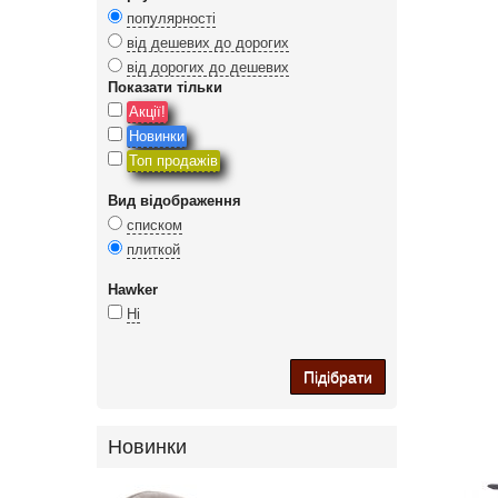
популярності
від дешевих до дорогих
від дорогих до дешевих
Показати тільки
Акції!
Новинки
Топ продажів
Вид відображення
списком
плиткой
Hawker
Ні
Підібрати
Новинки