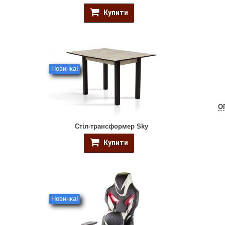
Купити
Новинка!
О
Стіл-трансформер Sky
Купити
Новинка!