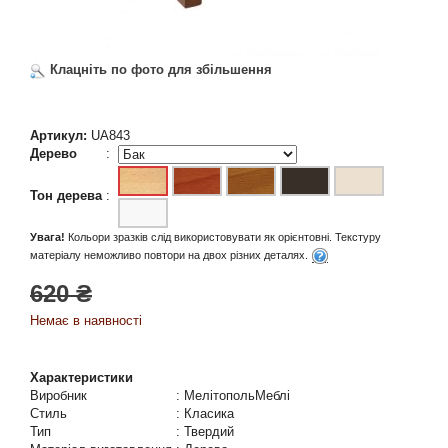
Клацніть по фото для збільшення
Артикул:
UA843
Дерево
:
Тон дерева
:
Увага!
Кольори зразків слід використовувати як орієнтовні. Текстуру
матеріалу неможливо повтори на двох різних деталях.
620 ₴
Немає в наявності
Характеристики
Виробник
:
МелітопольМеблі
Стиль
:
Класика
Тип
:
Твердий