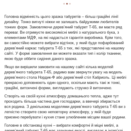
Головна відмінність цього зразка табуретів – більш граційні лінії
дизайну. Тонко вигнуті ніжки не залишать байдужими любителів
тонких форм. Замовляючи дерев’яний табурет Т-65, ви маєте ряд
переваг. Ви отримуєте високоякісні меблі з натурального бука, з
елементами МДФ, на які надається гарантія виробника. Крім того,
ви самостійно можете вибрати відтінок, у який буде пофарбований
дерев’яний каркас табурета Т-65 з тих, які представлені на нашому
сайті. У формі замовлення ви можете вказати тип і колір тканини,
якою буде оббите сидіння даного зразка.
Якщо ви вирішили замовити на нашому сайті кілька моделей
дерев’яного табурета Т-65, радимо вам звернути увагу на модель
дерев’яного стола Нордик-Ф або дерев’яний стіл Кабриоль. Ці меблі
прекрасно доповнюють один одного, оскільки мають такі ж тонкі,
граційні, витончені форми, виглядають струнко й витончено.
Створіть на своїй кухні атмосферу домашнього тепла, адже тут
проходить більша частина дня господарки, а ввечері збирається
вся родина. З декількома моделями дерев’яного табурета Т-65 ви з
легкістю створите свою неповторну атмосферу, у якій буде
приємно перебувати і кухня стане улюбленим місцем вашої родини.
Головне в обстановці кухні – вибрати комфортні й міцні меблі, а
дерев’яний табурет Т-65 має зазначені якості, виглядає в інтер’єрі