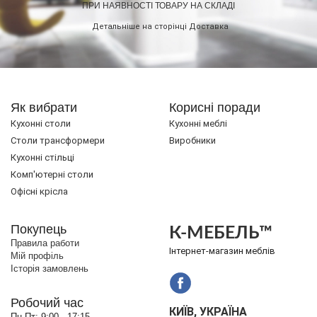
ПРИ НАЯВНОСТІ ТОВАРУ НА СКЛАДІ
Детальніше на сторінці
Доставка
Як вибрати
Корисні поради
Кухонні столи
Кухонні меблі
Cтоли трансформери
Виробники
Кухонні стільці
Комп'ютерні столи
Офісні крісла
Покупець
К-МЕБЕЛЬ™
Правила работи
Інтернет-магазин меблів
Мій профіль
Історія замовлень
Робочий час
КИЇВ, УКРАЇНА
Пн-Пт:
9:00 - 17:15