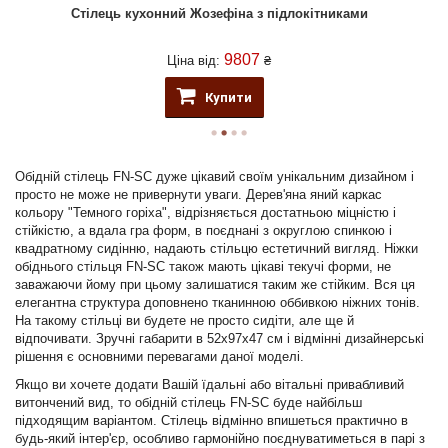
Стілець кухонний Жозефіна з підлокітниками
9807
Ціна від:
₴
Купити
Обідній стілець FN-SC дуже цікавий своїм унікальним дизайном і
просто не може не привернути уваги. Дерев'яна яний каркас
кольору "Темного горіха", відрізняється достатньою міцністю і
стійкістю, а вдала гра форм, в поєднані з округлою спинкою і
квадратному сидінню, надають стільцю естетичний вигляд. Ніжки
обіднього стільця FN-SC також мають цікаві текучі форми, не
заважаючи йому при цьому залишатися таким же стійким. Вся ця
елегантна структура доповнено тканинною оббивкою ніжних тонів.
На такому стільці ви будете не просто сидіти, але ще й
відпочивати. Зручні габарити в 52х97х47 см і відмінні дизайнерські
рішення є основними перевагами даної моделі.
Якщо ви хочете додати Вашій їдальні або вітальні привабливий
витончений вид, то обідній стілець FN-SC буде найбільш
підходящим варіантом. Стілець відмінно впишеться практично в
будь-який інтер'єр, особливо гармонійно поєднуватиметься в парі з