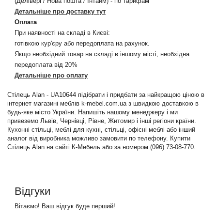
(Делівері / Нова пошта / Інтайм) - по тарифам
Детальніше про доставку тут
Оплата
При наявності на складі в Києві:
готівкою кур'єру або передоплата на рахунок.
Якщо необхідний товар на складі в іншому місті, необхідна
передоплата від 20%
Детальніше про оплату
Стілець Alan - UA10644 підібрати і придбати за найкращою ціною в
інтернет магазині меблів k-mebel.com.ua з швидкою доставкою в
будь-яке місто України. Напишіть нашому менеджеру і ми
привеземо Львів, Чернівці, Рівне, Житомир і інші регіони країни.
Кухонні стільці
, меблі для кухні, стільці, офісні меблі або інший
аналог від виробника можливо замовити по телефону. Купити
Стілець Alan на сайті К-Мебель або за номером (096) 73-08-770.
Відгуки
Вітаємо! Ваш відгук буде перший!