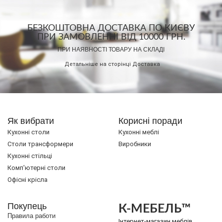
БЕЗКОШТОВНА ДОСТАВКА ПО КИЄВУ
ПРИ ЗАМОВЛЕННІ ВІД 10000 ГРН.
ПРИ НАЯВНОСТІ ТОВАРУ НА СКЛАДІ
Детальніше на сторінці
Доставка
Як вибрати
Корисні поради
Кухонні столи
Кухонні меблі
Cтоли трансформери
Виробники
Кухонні стільці
Комп'ютерні столи
Офісні крісла
Покупець
К-МЕБЕЛЬ™
Правила работи
Інтернет-магазин меблів