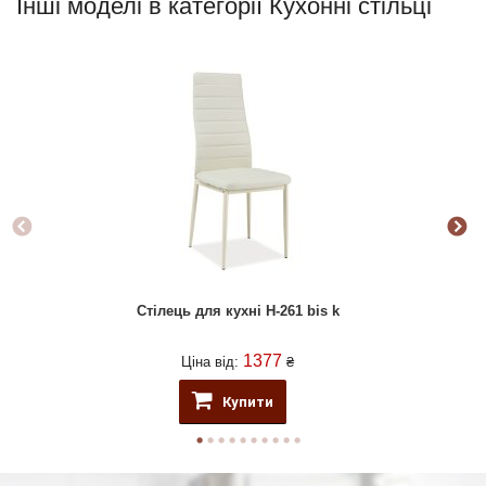
Інші моделі в категорії Кухонні стільці
Но
Стілець для кухні H-261 bis k
1377
Ціна від:
₴
Купити