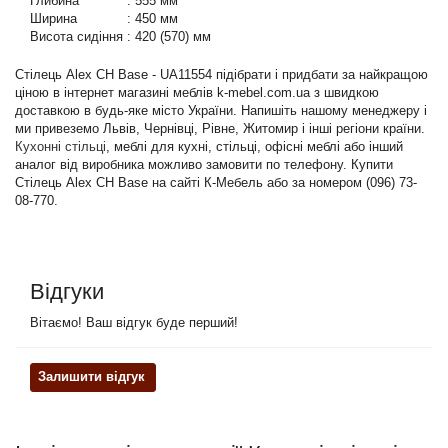
Глибина
:
555 мм
Ширина
:
450 мм
Висота сидіння
:
420 (570) мм
Стілець Alex CH Base - UA11554 підібрати і придбати за найкращою
ціною в інтернет магазині меблів k-mebel.com.ua з швидкою
доставкою в будь-яке місто України. Напишіть нашому менеджеру і
ми привеземо Львів, Чернівці, Рівне, Житомир і інші регіони країни.
Кухонні стільці
, меблі для кухні, стільці, офісні меблі або інший
аналог від виробника можливо замовити по телефону. Купити
Стілець Alex CH Base на сайті К-Мебель або за номером (096) 73-
08-770.
Відгуки
Вітаємо! Ваш відгук буде перший!
Залишити відгук