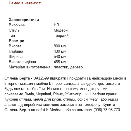
Немає в наявності
Характеристики
Виробник
:
HR
Стиль
:
Модерн
Тип
:
Твердий
Розміри
Висота
:
800 мм
Глибина
:
430 мм
Ширина
:
540 мм
Висота сидіння
:
455 мм
Матеріал виготовлення
:
пластик, дерево
Стілець Берта - UA12699 підібрати і придбати за найкращою ціною в
інтернет магазині меблів k-mebel.com.ua з швидкою доставкою в
будь-яке місто України. Напишіть нашому менеджеру і ми
привеземо Львів, Чернівці, Рівне, Житомир і інші регіони країни.
Кухонні стільці
, меблі для кухні, стільці, офісні меблі або інший
аналог від виробника можливо замовити по телефону. Купити
Стілець Берта на сайті К-Мебель або за номером (096) 73-08-770.