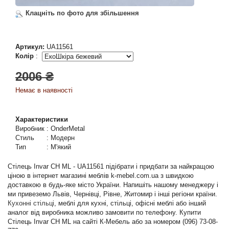
Клацніть по фото для збільшення
Артикул:
UA11561
Колір
:
2006 ₴
Немає в наявності
Характеристики
Виробник
:
OnderMetal
Стиль
:
Модерн
Тип
:
М'який
Стілець Invar CH ML - UA11561 підібрати і придбати за найкращою
ціною в інтернет магазині меблів k-mebel.com.ua з швидкою
доставкою в будь-яке місто України. Напишіть нашому менеджеру і
ми привеземо Львів, Чернівці, Рівне, Житомир і інші регіони країни.
Кухонні стільці
, меблі для кухні, стільці, офісні меблі або інший
аналог від виробника можливо замовити по телефону. Купити
Стілець Invar CH ML на сайті К-Мебель або за номером (096) 73-08-