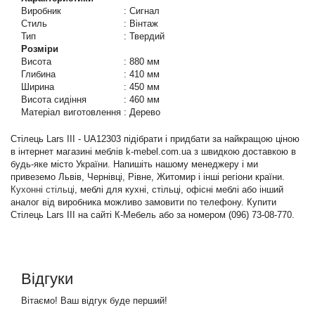
Виробник
:
Сигнал
Стиль
:
Вінтаж
Тип
:
Твердий
Розміри
Висота
:
880 мм
Глибина
:
410 мм
Ширина
:
450 мм
Висота сидіння
:
460 мм
Матеріал виготовлення
:
Дерево
Стілець Lars III - UA12303 підібрати і придбати за найкращою ціною
в інтернет магазині меблів k-mebel.com.ua з швидкою доставкою в
будь-яке місто України. Напишіть нашому менеджеру і ми
привеземо Львів, Чернівці, Рівне, Житомир і інші регіони країни.
Кухонні стільці
, меблі для кухні, стільці, офісні меблі або інший
аналог від виробника можливо замовити по телефону. Купити
Стілець Lars III на сайті К-Мебель або за номером (096) 73-08-770.
Відгуки
Вітаємо! Ваш відгук буде перший!