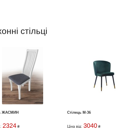
хонні стільці
ць ЖАСМИН
Стілець M-36
2324
3040
д:
₴
Ціна від:
₴