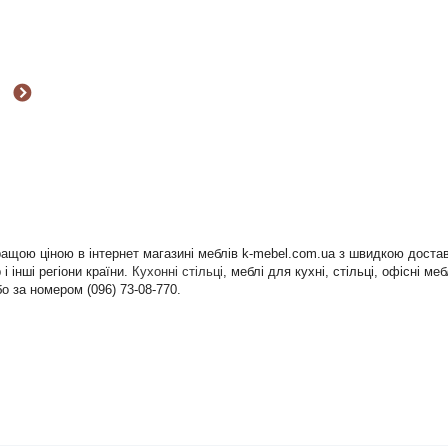
кращою ціною в інтернет магазині меблів k-mebel.com.ua з швидкою доста
і інші регіони країни.
Кухонні стільці
, меблі для кухні, стільці, офісні м
о за номером (096) 73-08-770.