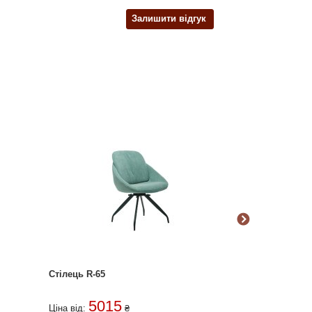
Залишити відгук
Стілець R-65
Стілець Piano 
5015
319
Ціна від:
₴
Ціна від: