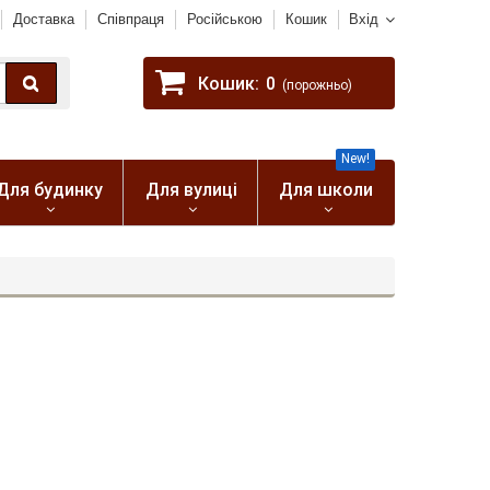
Доставка
Співпраця
Російською
Кошик
Вхід
Кошик:
0
(порожньо)
New!
Для будинку
Для вулиці
Для школи