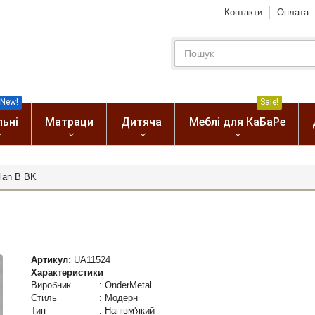
Контакти
Оплата
New!
Sale!
льні
Матраци
Дитяча
Меблі для КаБаРе
lan В BK
Артикул:
UA11524
Характеристики
Виробник
:
OnderMetal
Стиль
:
Модерн
Тип
:
Напівм'який