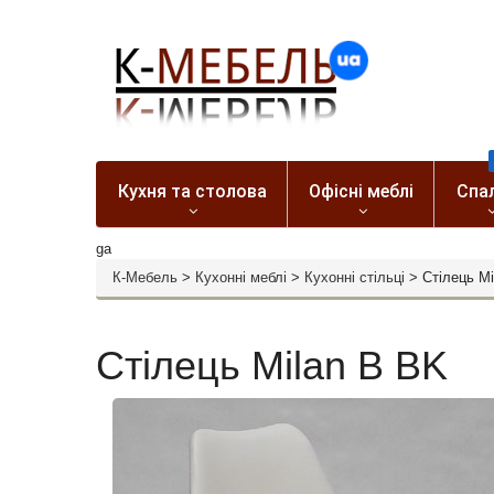
Кухня та столова
Офісні меблі
Спа
ga
К-Мебель
>
Кухонні меблі
>
Кухонні стільці
>
Стілець Mi
Стілець Milan В BK