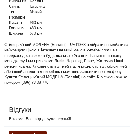
Виробник
:
Белліні
Стиль
:
Класика
Тип
:
М'який
Розміри
Висота
:
960 мм
Глибина
:
480 мм
Ширина
:
670 мм
Стілець м'який МОДЕНА (Белліні) - UA11363 підібрати і придбати за
найкращою ціною в інтернет магазині меблів k-mebel.com.ua з
швидкою доставкою в будь-яке місто України. Напишіть нашому
менеджеру і ми привеземо Львів, Чернівці, Рівне, Житомир і інші
регіони країни.
Кухонні стільці
, меблі для кухні, стільці, офісні меблі
або інший аналог від виробника можливо замовити по телефону.
Купити Стілець м'який МОДЕНА (Белліні) на сайті К-Мебель або за
номером (096) 73-08-770.
Відгуки
Вітаємо! Ваш відгук буде перший!