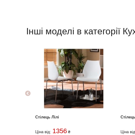
Інші моделі в категорії Ку
Стілець Лілі
Стілец
1356
Ціна від:
₴
Ціна ві