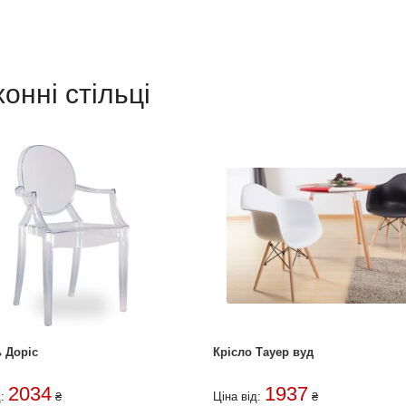
хонні стільці
ь Доріс
Крісло Тауер вуд
2034
1937
д:
₴
Ціна від:
₴