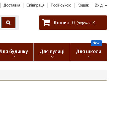
Доставка
Співпраця
Російською
Кошик
Вхід
Кошик:
0
(порожньо)
New!
Для будинку
Для вулиці
Для школи