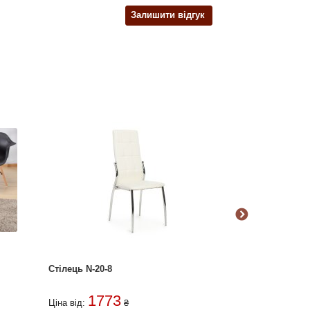
Залишити відгук
Стілець N-20-8
Стілець М-01
1773
162
Ціна від:
₴
Ціна від: