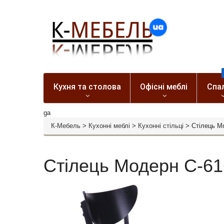
Кухня та столова
Офісні меблі
Спа
ga
К-Мебель
>
Кухонні меблі
>
Кухонні стільці
>
Стілець М
Стілець Модерн С-61