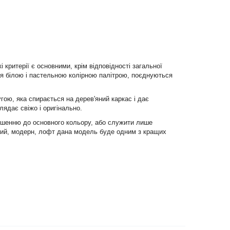
 критерії є основними, крім відповідності загальної
ся білою і пастельною колірною палітрою, поєднуються
ою, яка спирається на дерев'яний каркас і дає
лядає свіжо і оригінально.
дношенню до основного кольору, або служити лише
ький, модерн, лофт дана модель буде одним з кращих