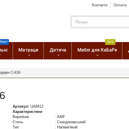
Контакти
Оплата
New!
Sale!
льні
Матраци
Дитяча
Меблі для КаБаРе
одерн С-616
6
Артикул:
UA8412
Характеристики
Виробник
:
AMF
Стиль
:
Скандинавський
Тип
:
Напівм'який