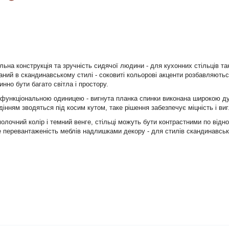
ьна конструкція та зручність сидячої людини - для кухонних стільців такі
наний в скандинавському стилі - соковиті кольорові акценти розбавляють
инно бути багато світла і простору.
 функціональною одиницею - вигнута планка спинки виконана широкою дуг
нням зводяться під косим кутом, таке рішення забезпечує міцність і виг
молочний колір і темний венге, стільці можуть бути контрастними по ві
 не перевантаженість меблів надлишками декору - для стилів скандинавс