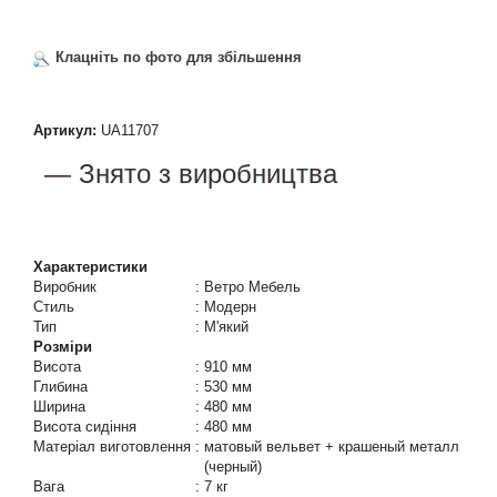
Клацніть по фото для збільшення
Артикул:
UA11707
— Знято з виробництва
Характеристики
Виробник
:
Ветро Мебель
Стиль
:
Модерн
Тип
:
М'який
Розміри
Висота
:
910 мм
Глибина
:
530 мм
Ширина
:
480 мм
Висота сидіння
:
480 мм
Матеріал виготовлення
:
матовый вельвет + крашеный металл
(черный)
Вага
:
7 кг