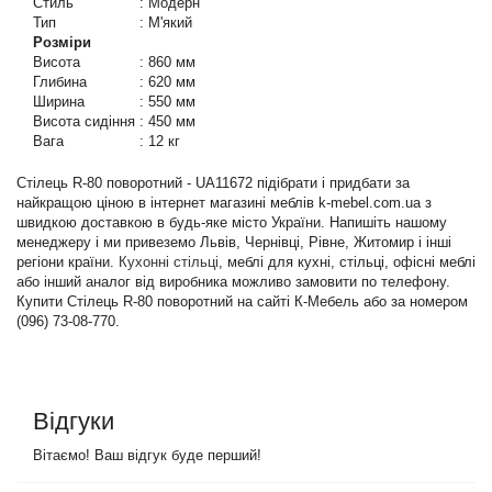
Стиль
:
Модерн
Тип
:
М'який
Розміри
Висота
:
860 мм
Глибина
:
620 мм
Ширина
:
550 мм
Висота сидіння
:
450 мм
Вага
:
12 кг
Стілець R-80 поворотний - UA11672 підібрати і придбати за
найкращою ціною в інтернет магазині меблів k-mebel.com.ua з
швидкою доставкою в будь-яке місто України. Напишіть нашому
менеджеру і ми привеземо Львів, Чернівці, Рівне, Житомир і інші
регіони країни.
Кухонні стільці
, меблі для кухні, стільці, офісні меблі
або інший аналог від виробника можливо замовити по телефону.
Купити Стілець R-80 поворотний на сайті К-Мебель або за номером
(096) 73-08-770.
Відгуки
Вітаємо! Ваш відгук буде перший!