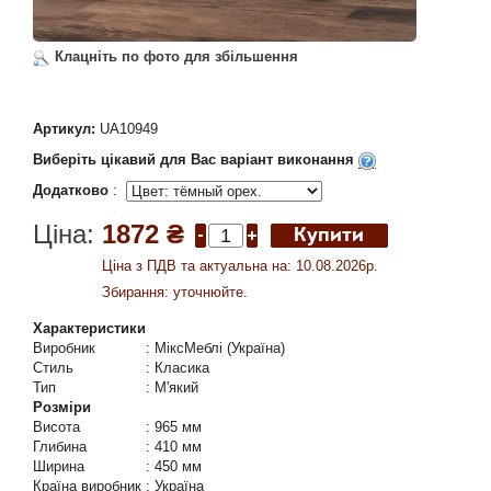
Клацніть по фото для збільшення
Артикул:
UA10949
Виберіть цікавий для Вас варіант виконання
Додатково
:
Ціна:
1872 ₴
Ціна з ПДВ та актуальна на: 10.08.2026р.
Збирання: уточнюйте.
Характеристики
Виробник
:
МіксМеблі (Україна)
Стиль
:
Класика
Тип
:
М'який
Розміри
Висота
:
965 мм
Глибина
:
410 мм
Ширина
:
450 мм
Країна виробник
:
Україна