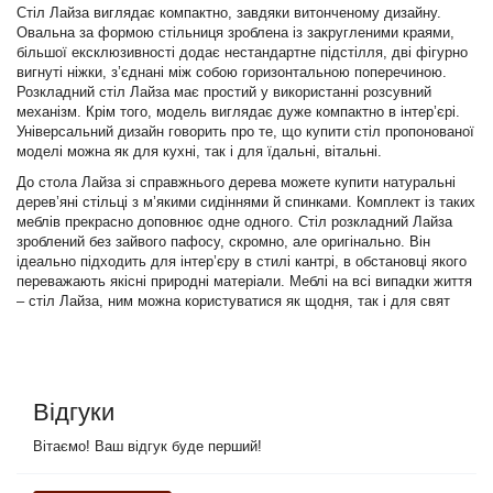
Стіл Лайза виглядає компактно, завдяки витонченому дизайну.
Овальна за формою стільниця зроблена із закругленими краями,
більшої ексклюзивності додає нестандартне підстілля, дві фігурно
вигнуті ніжки, з’єднані між собою горизонтальною поперечиною.
Розкладний стіл Лайза має простий у використанні розсувний
механізм. Крім того, модель виглядає дуже компактно в інтер’єрі.
Універсальний дизайн говорить про те, що купити стіл пропонованої
моделі можна як для кухні, так і для їдальні, вітальні.
До стола Лайза зі справжнього дерева можете купити натуральні
дерев’яні стільці з м’якими сидіннями й спинками. Комплект із таких
меблів прекрасно доповнює одне одного. Стіл розкладний Лайза
зроблений без зайвого пафосу, скромно, але оригінально. Він
ідеально підходить для інтер’єру в стилі кантрі, в обстановці якого
переважають якісні природні матеріали. Меблі на всі випадки життя
– стіл Лайза, ним можна користуватися як щодня, так і для свят
Відгуки
Вітаємо! Ваш відгук буде перший!