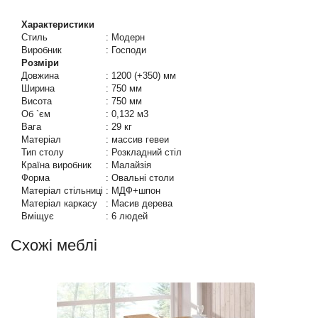
Характеристики
Стиль
:
Модерн
Виробник
:
Господи
Розміри
Довжина
:
1200 (+350) мм
Ширина
:
750 мм
Висота
:
750 мм
Об `єм
:
0,132 м3
Вага
:
29 кг
Матеріал
:
массив гевеи
Тип столу
:
Розкладний стіл
Країна виробник
:
Малайзія
Форма
:
Овальні столи
Матеріал стільниці
:
МДФ+шпон
Матеріал каркасу
:
Масив дерева
Вміщує
:
6 людей
Схожі меблі