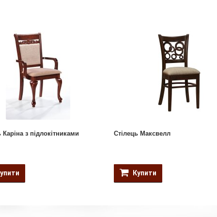
 Каріна з підлокітниками
Стілець Максвелл
упити
Купити