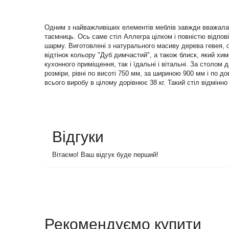
Одним з найважливіших елементів меблів завжди вважалася і
таємниць. Ось саме стіл Аллегра цілком і повністю відпо
шарму. Виготовлені з натурального масиву дерева гевея, о
відтінок кольору "Дуб димчастий", а також блиск, який хим
кухонного приміщення, так і їдальні і вітальні. За столо
розміри, рівні по висоті 750 мм, за шириною 900 мм і по 
всього виробу в цілому дорівнює 38 кг. Такий стіл відмінно 
Відгуки
Вітаємо! Ваш відгук буде перший!
Рекомендуємо купити