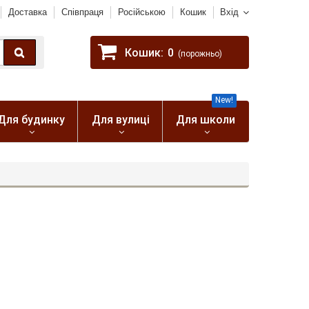
Доставка
Співпраця
Російською
Кошик
Вхід
Кошик:
0
(порожньо)
New!
Для будинку
Для вулиці
Для школи