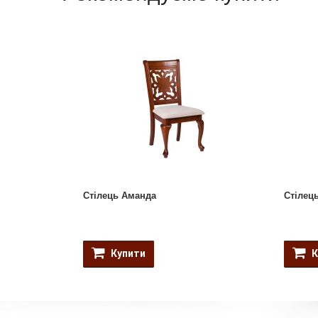
Стілець Аманда
Стілець
Купити
К