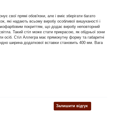
ує свої прямі обов'язки, але і вміє зберігати багато
ок, які надають всьому виробу особливої вишуканості і
м лакофарбовим покриттям, що додає виробу неповторний
вітла. Такий стіл може стати прикрасою, як обідньої зони
яти осіб. Стіл Аллегра має прямокутну форму та габаритні
видно ширина додаткової вставки становить 400 мм. Вага
Залишити відгук