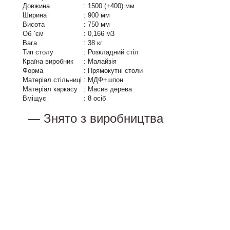
Довжина
:
1500 (+400) мм
Ширина
:
900 мм
Висота
:
750 мм
Об `єм
:
0,166 м3
Вага
:
38 кг
Тип столу
:
Розкладний стіл
Країна виробник
:
Малайзія
Форма
:
Прямокутні столи
Матеріал стільниці
:
МДФ+шпон
Матеріал каркасу
:
Масив дерева
Вміщує
:
8 осіб
— Знято з виробництва