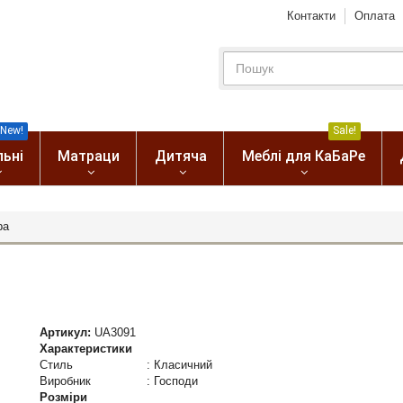
Контакти
Оплата
New!
Sale!
льні
Матраци
Дитяча
Меблі для КаБаРе
ра
Артикул:
UA3091
Характеристики
Стиль
:
Класичний
Виробник
:
Господи
Розміри