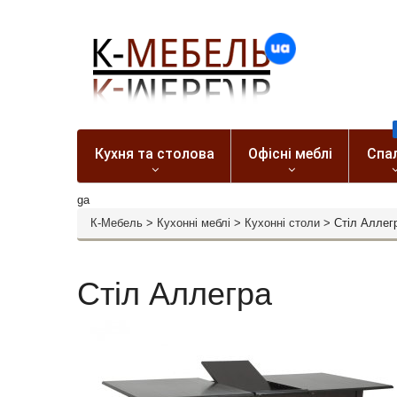
Кухня та столова
Офісні меблі
Спа
ga
К-Мебель
>
Кухонні меблі
>
Кухонні столи
>
Стіл Аллег
Стіл Аллегра