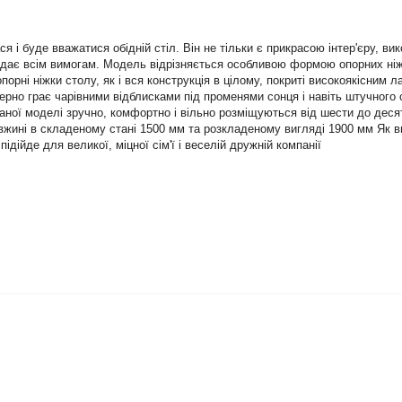
 буде вважатися обідній стіл. Він не тільки є прикрасою інтер'єру, викон
відає всім вимогам. Модель відрізняється особливою формою опорних ніж
порні ніжки столу, як і вся конструкція в цілому, покриті високоякісни
ерно грає чарівними відблисками під променями сонця і навіть штучного с
м даної моделі зручно, комфортно і вільно розміщуються від шести до дес
довжині в складеному стані 1500 мм та розкладеному вигляді 1900 мм Як 
підійде для великої, міцної сім'ї і веселій дружній компанії