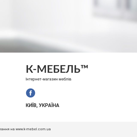
К-МЕБЕЛЬ™
Інтернет-магазин меблів
КИЇВ, УКРАЇНА
илання на www.k-mebel.com.ua