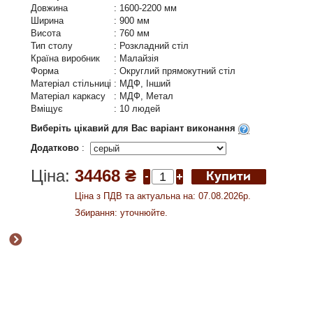
Довжина
:
1600-2200 мм
Ширина
:
900 мм
Висота
:
760 мм
Тип столу
:
Розкладний стіл
Країна виробник
:
Малайзія
Форма
:
Округлий прямокутний стіл
Матеріал стільниці
:
МДФ, Інший
Матеріал каркасу
:
МДФ, Метал
Вміщує
:
10 людей
Виберіть цікавий для Вас варіант виконання
Додатково
:
Ціна:
34468 ₴
Ціна з ПДВ та актуальна на: 07.08.2026р.
Збирання: уточнюйте.