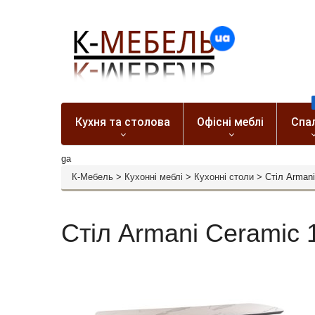
Кухня та столова
Офісні меблі
Спа
ga
К-Мебель
>
Кухонні меблі
>
Кухонні столи
>
Стіл Armani
Стіл Armani Ceramic 