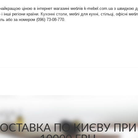
а найкращою ціною в інтернет магазині меблів k-mebel.com.ua з швидкою 
і інші регіони країни.
Кухонні столи
, меблі для кухні, стільці, офісні ме
ль або за номером (096) 73-08-770.
СТАВКА ПО КИЄВУ ПРИ