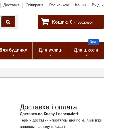
Доставка
Співпраця
Російською
Кошик
Вхід
Кошик:
0
(порожньо)
New!
Для будинку
Для вулиці
Для школи
Доставка і оплата
Доставка по Києву і передмісті
:
Термін доставки - протягом дня по м. Київ (при
наявності складу в Києві).