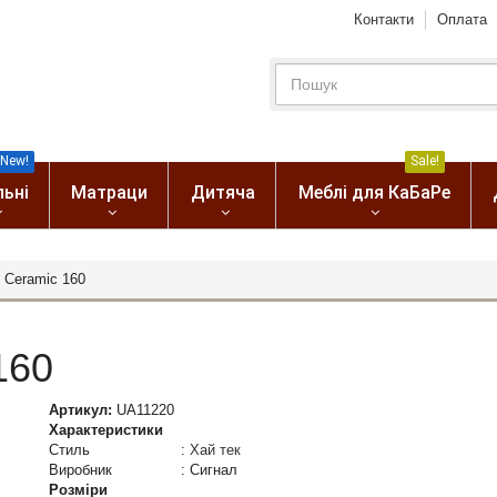
Контакти
Оплата
New!
Sale!
льні
Матраци
Дитяча
Меблі для КаБаРе
 Ceramic 160
160
Артикул:
UA11220
Характеристики
Стиль
:
Хай тек
Виробник
:
Сигнал
Розміри