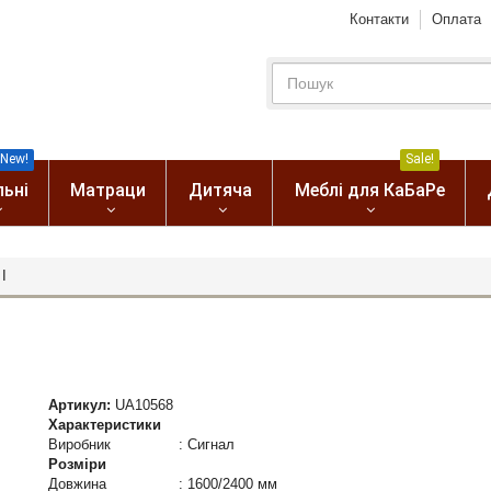
Контакти
Оплата
New!
Sale!
льні
Матраци
Дитяча
Меблі для КаБаРе
 I
Артикул:
UA10568
Характеристики
Виробник
:
Сигнал
Розміри
Довжина
:
1600/2400 мм