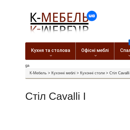
Кухня та столова
Офісні меблі
Спа
ga
К-Мебель
>
Кухонні меблі
>
Кухонні столи
>
Стіл Cavalli
Стіл Cavalli I