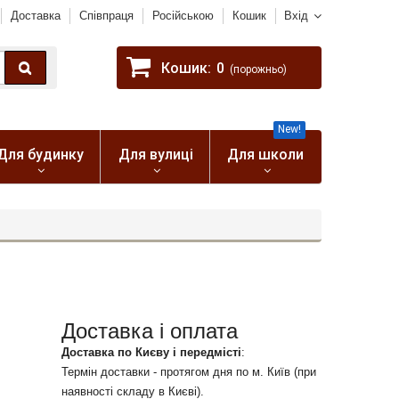
Доставка
Співпраця
Російською
Кошик
Вхід
Кошик:
0
(порожньо)
New!
Для будинку
Для вулиці
Для школи
Доставка і оплата
Доставка по Києву і передмісті
:
Термін доставки - протягом дня по м. Київ (при
наявності складу в Києві).