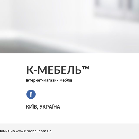
К-МЕБЕЛЬ™
Інтернет-магазин меблів
КИЇВ, УКРАЇНА
илання на www.k-mebel.com.ua