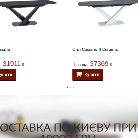
ssino I
Стіл Cassino II Ceramic
31911
37369
д:
₴
Ціна від:
₴
упити
Купити
СТАВКА ПО КИЄВУ ПРИ