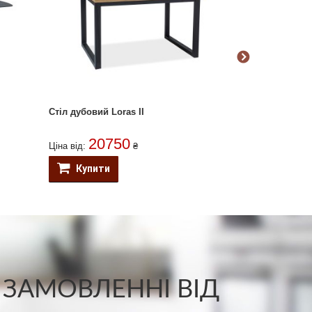
Стіл дубовий Loras II
Стіл дубовий 
20750
133
Ціна від:
₴
Ціна від:
Купити
Купити
 ЗАМОВЛЕННІ ВІД