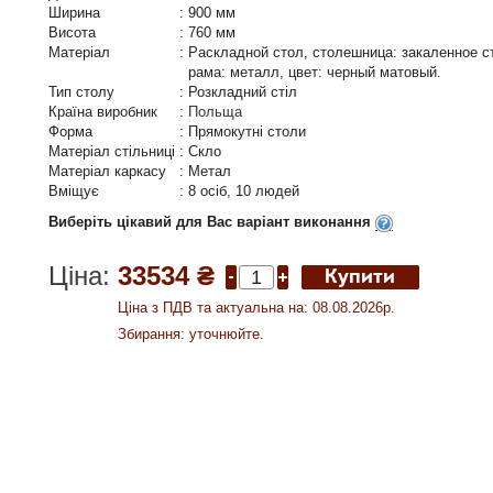
Ширина
:
900 мм
Висота
:
760 мм
Матеріал
:
Раскладной стол, столешница: закаленное с
рама: металл, цвет: черный матовый.
Тип столу
:
Розкладний стіл
Країна виробник
:
Польща
Форма
:
Прямокутні столи
Матеріал стільниці
:
Скло
Матеріал каркасу
:
Метал
Вміщує
:
8 осіб, 10 людей
Виберіть цікавий для Вас варіант виконання
Ціна:
33534 ₴
Ціна з ПДВ та актуальна на: 08.08.2026р.
Збирання: уточнюйте.