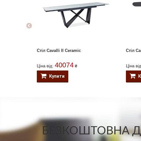
Стіл Cavalli II Ceramic
Стіл Ca
40074
Ціна від:
₴
Ціна ві
Купити
К
БЕЗКОШТОВНА ДО