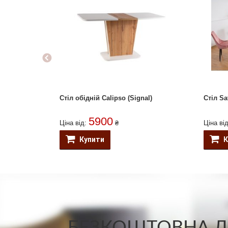
Стіл обідній Calipso (Signal)
Стіл Sat
5900
Ціна від:
₴
Ціна ві
Купити
К