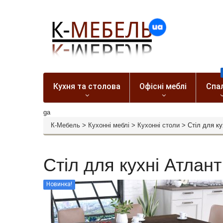
Кухня та столова
Офісні меблі
Спа
ga
К-Мебель
>
Кухонні меблі
>
Кухонні столи
>
Стіл для ку
Стіл для кухні Атлант
Новинка!