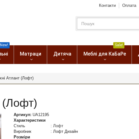
Контакти
Оплата
New!
Sale!
льні
Матраци
Дитяча
Меблі для КаБаРе
хні Атлант (Лофт)
 (Лофт)
Артикул:
UA12195
Характеристики
Стиль
:
Лофт
Виробник
:
Лофт Дизайн
Розміри