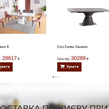
urn II
Стіл Cortez Ceramic
28617
30289
д:
₴
Ціна від:
₴
упити
Купити