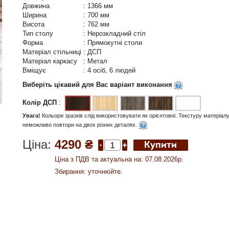
Довжина
:
1366 мм
Ширина
:
700 мм
Висота
:
762 мм
Тип столу
:
Нерозкладний стіл
Форма
:
Прямокутні столи
Матеріал стільниці
:
ДСП
Матеріал каркасу
:
Метал
Вміщує
:
4 осіб, 6 людей
Виберіть цікавий для Вас варіант виконання
Колір ДСП
:
Увага!
Кольори зразків слід використовувати як орієнтовні. Текстуру матеріал
неможливо повтори на двох різних деталях.
Ціна:
4290 ₴
Ціна з ПДВ та актуальна на: 07.08.2026р.
Збирання: уточнюйте.