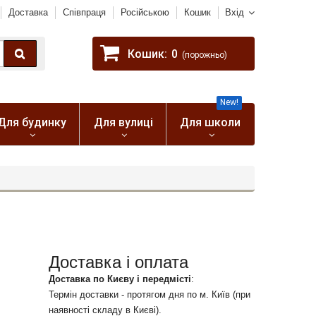
Доставка
Співпраця
Російською
Кошик
Вхід
Кошик:
0
(порожньо)
New!
Для будинку
Для вулиці
Для школи
Доставка і оплата
Доставка по Києву і передмісті
:
Термін доставки - протягом дня по м. Київ (при
наявності складу в Києві).