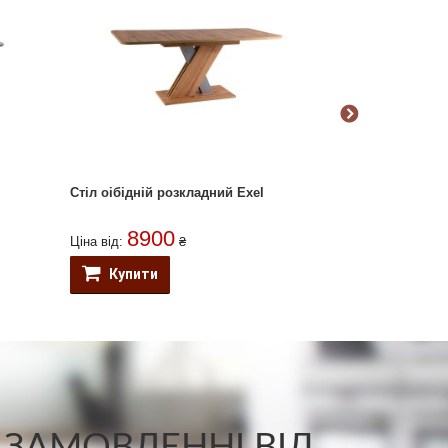
Стіл оібідній розкладний Exel
Стіл обідній р
8900
958
Ціна від:
₴
Ціна від:
Купити
Купити