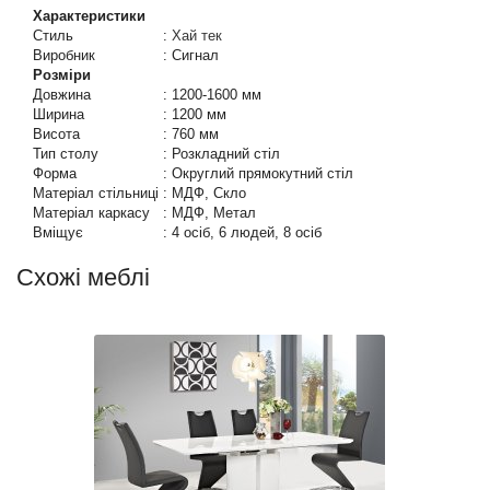
Характеристики
Стиль
:
Хай тек
Виробник
:
Сигнал
Розміри
Довжина
:
1200-1600 мм
Ширина
:
1200 мм
Висота
:
760 мм
Тип столу
:
Розкладний стіл
Форма
:
Округлий прямокутний стіл
Матеріал стільниці
:
МДФ, Скло
Матеріал каркасу
:
МДФ, Метал
Вміщує
:
4 осіб, 6 людей, 8 осіб
Схожі меблі