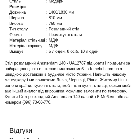
Стиль
:
Модерн
Розміри
Довжина
:
1400/1830 мм
Ширина
:
810 мм
Висота
:
760 мм
Тип столу
:
Розкладний стіл
Форма
:
Прямокутні столи
Матеріал стільниці
:
МДФ
Матеріал каркасу
:
МДФ
Вміщує
:
6 людей, 8 осіб, 10 людей
Стіл розкладний Amsterdam 140 - UA12787 підібрати і придбати за
найкращою ціною в інтернет магазині меблів k-mebel.com.ua з
швидкою доставкою в будь-яке місто України. Напишіть нашому
менеджеру і ми привеземо Львів, Чернівці, Рівне, Житомир і інші
регіони країни.
Кухонні столи
, меблі для кухні, стільці, офісні меблі
або інший аналог від виробника можливо замовити по телефону.
Купити Стіл розкладний Amsterdam 140 на сайті К-Мебель або за
номером (096) 73-08-770.
Відгуки