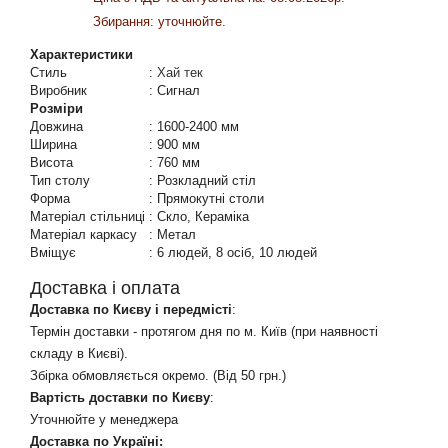
Збирання: уточнюйте.
Характеристики
Стиль
:
Хай тек
Виробник
:
Сигнал
Розміри
Довжина
:
1600-2400 мм
Ширина
:
900 мм
Висота
:
760 мм
Тип столу
:
Розкладний стіл
Форма
:
Прямокутні столи
Матеріал стільниці
:
Скло, Кераміка
Матеріал каркасу
:
Метал
Вміщує
:
6 людей, 8 осіб, 10 людей
Доставка і оплата
Доставка по Києву і передмісті
:
Термін доставки - протягом дня по м. Київ (при наявності
складу в Києві).
Збірка обмовляється окремо. (Від 50 грн.)
Вартість доставки по Києву
:
Уточнюйте у менеджера
Доставка по Україні: