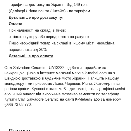
Тарифи на доставку по Україні - Від 149 грн.
(Делівері / Нова пошта / Інтайм) - по тарифам
Детальніше про доставку тут
Оплата
При наявності на складі в Києві:
готівкою кур'єру або передоплата на рахунок.
Якщо необхідний товар на складі в іншому місті, необхідна
передоплата від 20%
Детальніше про оплату
Стіл Salvadore Ceramic - UA13232 підібрати і придбати за
найкращою ціною в інтернет магазині меблів k-mebel.com.ua з
швидкою доставкою в будь-яке місто України. Напишіть нашому
менеджеру і ми привеземо Львів, Чернівці, Рівне, Житомир і інші
регіони країни.
Кухонні столи
, меблі для кухні, стільці, офісні меблі
або інший аналог від виробника можливо замовити по телефону.
Купити Стіл Salvadore Ceramic на сайті К-Мебель або за номером
(096) 73-08-770.