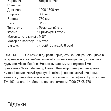
Виробник
:
Ветро Мебель
Розміри
Довжина
:
1200-1600 мм
Ширина
:
800 мм
Висота
:
760 мм
Вага
:
34 кг
Тип столу
:
Розкладний стіл
Форма
:
Прямокутні столи
Матеріал стільниці
:
МДФ
Матеріал каркасу
:
Метал
Вміщує
:
4 осіб, 6 людей, 8 осіб
Стіл TM-162 - UA12828 підібрати і придбати за найкращою ціною в
інтернет магазині меблів k-mebel.com.ua з швидкою доставкою в
будь-яке місто України. Напишіть нашому менеджеру і ми
привеземо Львів, Чернівці, Рівне, Житомир і інші регіони країни.
Кухонні столи
, меблі для кухні, стільці, офісні меблі або інший
аналог від виробника можливо замовити по телефону. Купити Стіл
TM-162 на сайті К-Мебель або за номером (096) 73-08-770.
Відгуки