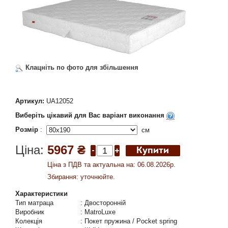
Клацніть по фото для збільшення
Артикул:
UA12052
Виберіть цікавий для Вас варіант виконання
Розмір
:
см
Ціна:
5967 ₴
Ціна з ПДВ та актуальна на: 06.08.2026р.
Збирання: уточнюйте.
Характеристики
Тип матраца
:
Двосторонній
Виробник
:
MatroLuxe
Колекція
:
Покет пружина / Pocket spring