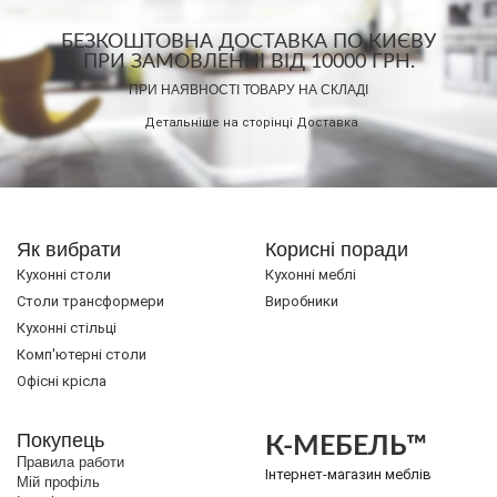
БЕЗКОШТОВНА ДОСТАВКА ПО КИЄВУ
ПРИ ЗАМОВЛЕННІ ВІД 10000 ГРН.
ПРИ НАЯВНОСТІ ТОВАРУ НА СКЛАДІ
Детальніше на сторінці
Доставка
Як вибрати
Корисні поради
Кухонні столи
Кухонні меблі
Cтоли трансформери
Виробники
Кухонні стільці
Комп'ютерні столи
Офісні крісла
Покупець
К-МЕБЕЛЬ™
Правила работи
Інтернет-магазин меблів
Мій профіль