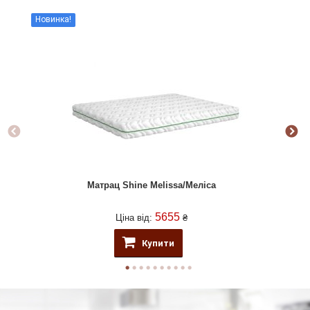
Новинка!
Но
Матрац Shine Melissa/Меліса
5655
Ціна від:
₴
Купити