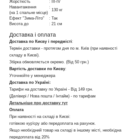
Жорсткість
:
III-IV
Навантаження
:
130 кг
(на 1 спальне місце)
Ефект "Зима-Літо"
:
Так
Висота до
:
21 см
Доставка і оплата
Доставка по Києву і передмісті
:
Термін доставки - протягом дня по м. Київ (при наявності
складу в Києві).
Збірка обмовляється окремо. (Від 50 грн.)
Вартість доставки по Києву
:
Уточнюйте у менеджера
Доставка по Україні:
Тарифи на доставку по Україні - Від 149 грн.
(Делівері / Нова пошта / Інтайм) - по тарифам
Детальніше про доставку тут
Оплата
При наявності на складі в Києві:
готівкою кур'єру або передоплата на рахунок.
Якщо необхідний товар на складі в іншому місті, необхідна
передоплата від 20%