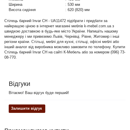
Ширина
:
530 мм
Висота сидіння
:
620 (820) мм
Стілець барний Invar CH - UA11472 підібрати і придбати за
найкращою ціною в інтернет магазині меблів k-mebel.com.ua з
швидкою доставкою в будь-яке місто України. Напишіть нашому
менеджеру і ми привеземо Львів, Чернівці, Рівне, Житомир і інші
регіони країни.
Стільці
, меблі для кухні, стільці, офісні меблі або
інший аналог від виробника можливо замовити по телефону. Купити
Стілець барний Invar CH на сайті К-Мебель або за номером (096) 73-
08-770.
Відгуки
Вітаємо! Ваш відгук буде перший!
Залишити відгук