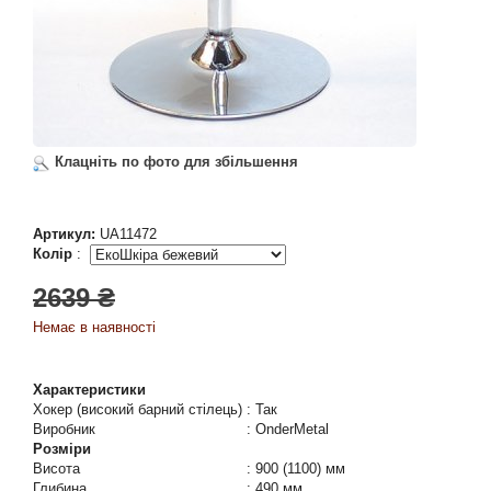
Клацніть по фото для збільшення
Артикул:
UA11472
Колір
:
2639 ₴
Немає в наявності
Характеристики
Хокер (високий барний стілець)
:
Так
Виробник
:
OnderMetal
Розміри
Висота
:
900 (1100) мм
Глибина
:
490 мм