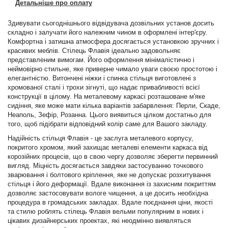
Детальніше про оплату
Здивувати сьогоднішнього відвідувача дозвільних установ досить
складно і залучати його належним чином в оформлені інтер'єру.
Комфортна і затишна атмосфера досягається установкою зручних і
красивих меблів. Стілець Флавія ідеально задовольняє
представленим вимогам. Його оформлення мінімалістично і
неймовірно стильне, яке приверне чимало уваги своєю простотою і
елегантністю. Витончені ніжки і спинка стільця виготовлені з
хромованої сталі і трохи зігнуті, що надає привабливості всієї
конструкції в цілому. На металевому каркасі розташоване м'яке
сидіння, яке може мати кілька варіантів забарвлення: Перли, Скаде,
Неаполь, Зефір, Розанна. Цього виявиться цілком достатньо для
того, щоб підібрати відповідний колір саме для Вашого закладу.
Надійність стільця Флавія - це заслуга металевого корпусу,
покритого хромом, який захищає металеві елементи каркаса від
корозійних процесів, що в свою чергу дозволяє зберегти первинний
вигляд. Міцність досягається завдяки застосуванню точкового
зварювання і болтового кріплення, яке не допускає розхитування
стільця і ​​його деформації. Вдале виконання із захисним покриттям
дозволяє застосовувати вологе чищення, а це досить необхідна
процедура в громадських закладах. Вдале поєднання ціни, якості
та стилю роблять стілець Флавія вельми популярним в нових і
цікавих дизайнерських проектах, які неодмінно виявляться