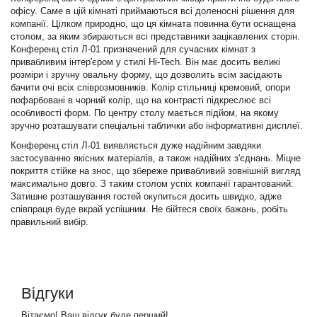
офісу. Саме в цій кімнаті приймаються всі доленосні рішення для
компанії. Цілком природно, що ця кімната повинна бути оснащена
столом, за яким збираються всі представники зацікавлених сторін.
Конференц стіл Л-01 призначений для сучасних кімнат з
привабливим інтер'єром у стилі Hi-Tech. Він має досить великі
розміри і зручну овальну форму, що дозволить всім засідають
бачити очі всіх співрозмовників. Колір стільниці кремовий, опори
пофарбовані в чорний колір, що на контрасті підкреслює всі
особливості форм. По центру столу мається підйом, на якому
зручно розташувати спеціальні таблички або інформативні дисплеї.
Конференц стіл Л-01 виявляється дуже надійним завдяки
застосуванню якісних матеріалів, а також надійних з'єднань. Міцне
покриття стійке на знос, що збереже привабливий зовнішній вигляд
максимально довго. З таким столом успіх компанії гарантований.
Затишне розташування гостей окупиться досить швидко, адже
співпраця буде вкрай успішним. Не бійтеся своїх бажань, робіть
правильний вибір.
Відгуки
Вітаємо! Ваш відгук буде перший!