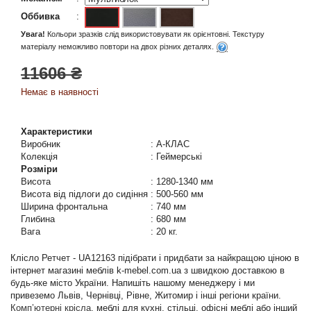
Оббивка
:
Увага!
Кольори зразків слід використовувати як орієнтовні. Текстуру
матеріалу неможливо повтори на двох різних деталях.
11606 ₴
Немає в наявності
Характеристики
Виробник
:
А-КЛАС
Колекція
:
Геймерські
Розміри
Висота
:
1280-1340 мм
Висота від підлоги до сидіння
:
500-560 мм
Ширина фронтальна
:
740 мм
Глибина
:
680 мм
Вага
:
20 кг.
Клісло Ретчет - UA12163 підібрати і придбати за найкращою ціною в
інтернет магазині меблів k-mebel.com.ua з швидкою доставкою в
будь-яке місто України. Напишіть нашому менеджеру і ми
привеземо Львів, Чернівці, Рівне, Житомир і інші регіони країни.
Комп’ютерні крісла
, меблі для кухні, стільці, офісні меблі або інший