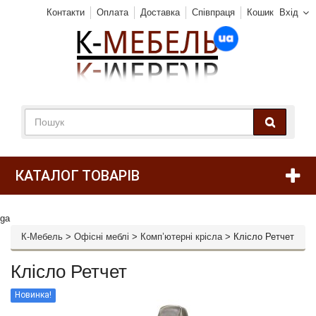
Контакти
Оплата
Доставка
Співпраця
Кошик
Вхід
КАТАЛОГ ТОВАРІВ
ga
К-Мебель
>
Офісні меблі
>
Комп’ютерні крісла
>
Клісло Ретчет
Клісло Ретчет
Новинка!