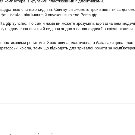
 для комп’ютера із круглими пластиковими підлокітниками.
 квадратною спинкою сидіння. Спинку ви зможете трохи підняти за допомо
фт – важіль піднімання й опускання крісла Penta gtp
ta gtp synchro. По самій назві ви можете зрозуміти, що зазначена модел
 відхилення спинки й сидіння згідно з вагою сидячої в кріслі людини. Ф
з пластиковими роликами. Хрестовина пластикова, а база захищена плас
ператорські крісла, тому що підходять для тривалої роботи за комп’ютеро