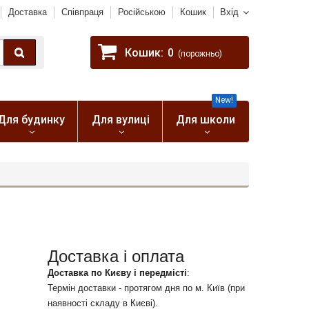
Доставка
Співпраця
Російською
Кошик
Вхід
Кошик:
0
(порожньо)
New!
Для будинку
Для вулиці
Для школи
Доставка і оплата
Доставка по Києву і передмісті
:
Термін доставки - протягом дня по м. Київ (при
наявності складу в Києві).