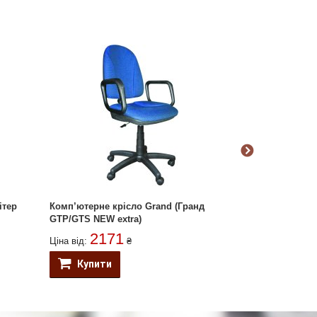
ітер
Комп’ютерне крісло Grand (Гранд
Комп’ютерне к
GTP/GTS NEW extra)
GTP Rondo)
2171
238
Ціна від:
₴
Ціна від:
Купити
Купити