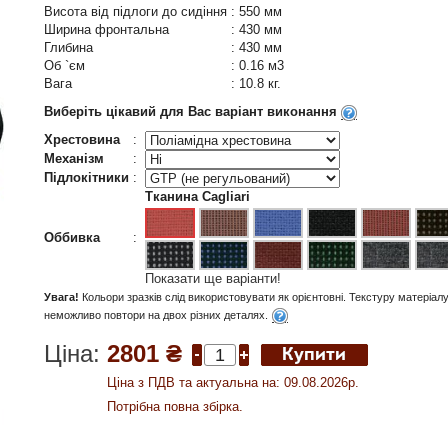
Висота від підлоги до сидіння
:
550 мм
Ширина фронтальна
:
430 мм
Глибина
:
430 мм
Об `єм
:
0.16 м3
Вага
:
10.8 кг.
Виберіть цікавий для Вас варіант виконання
Хрестовина
:
Механізм
:
Підлокітники
:
Тканина Cagliari
Оббивка
:
Показати ще варіанти!
Увага!
Кольори зразків слід використовувати як орієнтовні. Текстуру матеріал
неможливо повтори на двох різних деталях.
Ціна:
2801 ₴
Ціна з ПДВ та актуальна на: 09.08.2026р.
Потрібна повна збірка.