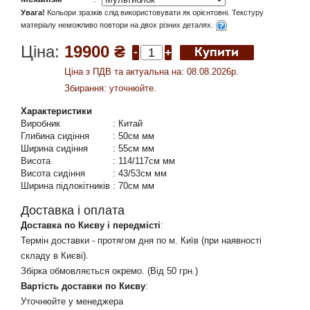
Увага!
Кольори зразків слід використовувати як орієнтовні. Текстуру
матеріалу неможливо повтори на двох різних деталях.
Ціна:
19900 ₴
Ціна з ПДВ та актуальна на: 08.08.2026р.
Збирання: уточнюйте.
Характеристики
Виробник
:
Китай
Глибина сидіння
:
50см мм
Ширина сидіння
:
55см мм
Висота
:
114/117см мм
Висота сидіння
:
43/53см мм
Ширина підлокітників
:
70см мм
Доставка і оплата
Доставка по Києву і передмісті
:
Термін доставки - протягом дня по м. Київ (при наявності
складу в Києві).
Збірка обмовляється окремо. (Від 50 грн.)
Вартість доставки по Києву
:
Уточнюйте у менеджера