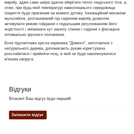
виробу, адже саме шкіра здатна зберігати тепло людського тіла, а,
отже, при будь-якій температурі навколишнього середовища
покриття буде приємним на момент дотику. Інноваційний механізм
мультиблок, розташований під сидінням виробу дозволяє
активувати режим гойдання з подальшим регулюванням його
жорсткості і змінювати кут нахилу спинки і сидіння з фіксацією
оптимально зручного положення.
Бічні підлокітники крісла керівника "Домінго", виготовлені з
натурального дерева, допомагають рукам користувача
розслабитися і прийняти позу, в якій не буде накопичуватися
м'язова напруга.
Відгуки
Вітаємо! Ваш відгук буде перший!
Залишити відгук