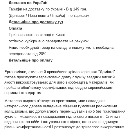
Доставка по Україні:
Тарифи на доставку по Україні - Від 149 грн.
(Делівері / Нова пошта / Інтайм) - по тарифам
Детальніше про доставку тут
Оплата
При наявності на складі в Києві:
готівкою кур'єру або передоплата на рахунок.
Якщо необхідний товар на складі в іншому місті, необхідна
передоплата від 20%
Детальніше про оплату
Ергономічне, стильне й привабливе крісло керівника "Домінго"
готове прослужити гарантовано довгу службу завдяки високій
якості використовуваних для його виробництва матеріалів, які
пройшли обов'язкову сертифікацію, відповідно європейським
нормам і стандартам.
Металева широка п'ятикутна хрестовина, має накладки з
натурального дерева обладнана міцними гумовими роликовими
коліщатками, що допомагають переміщувати виріб без прикладання
зусиль і можливості пошкодження підлогового покриття. Спинка і
сидіння крісла оббиті натуральною шкірою, що значно підвищує
рівень комфортабельності і розташовує до тривалого використання