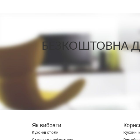
БЕЗКОШТОВНА ДО
Як вибрати
Корис
Кухонні столи
Кухонні 
Cтоли трансформери
Виробни