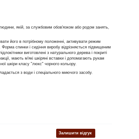
людини, якій, за службовим обов'язком або родом занять,
вати його в потрібному положенні, активувати режим
. Форма спинки і сидіння виробу відрізняється підвищеним
підлокітники виготовлені з натурального дерева і покриті
ції, мають м'які шкіряні вставки і допомагають рукам
ної шкіри класу "люкс" чорного кольору.
ладається з води і спеціального миючого засобу.
Залишити відгук