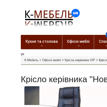
Кухня та столова
Офісні меблі
Спа
ga
К-Мебель
>
Офісні меблі
>
Крісла керівника VIP
>
Крісл
Крісло керівника "Но