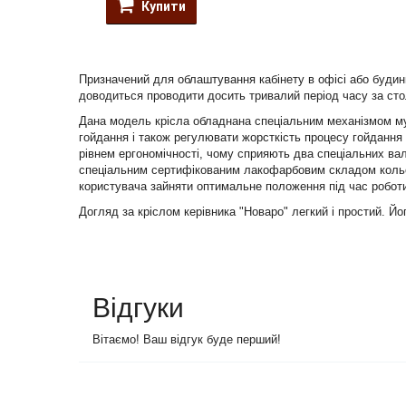
Купити
Призначений для облаштування кабінету в офісі або будинк
доводиться проводити досить тривалий період часу за сто
Дана модель крісла обладнана спеціальним механізмом мул
гойдання і також регулювати жорсткість процесу гойдання
рівнем ергономічності, чому сприяють два спеціальних вали
спеціальним сертифікованим лакофарбовим складом кольору
користувача зайняти оптимальне положення під час роботи 
Догляд за кріслом керівника "Новаро" легкий і простий. Й
Відгуки
Вітаємо! Ваш відгук буде перший!