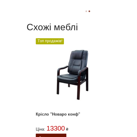
Схожі меблі
Топ продажів!
Крісло "Новаро конф"
13300
Ціна:
₴