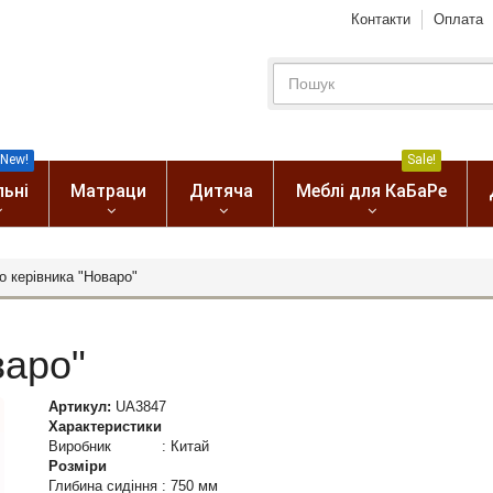
Контакти
Оплата
New!
Sale!
льні
Матраци
Дитяча
Меблі для КаБаРе
о керівника "Новаро"
варо"
Артикул:
UA3847
Характеристики
Виробник
:
Китай
Розміри
Глибина сидіння
:
750 мм