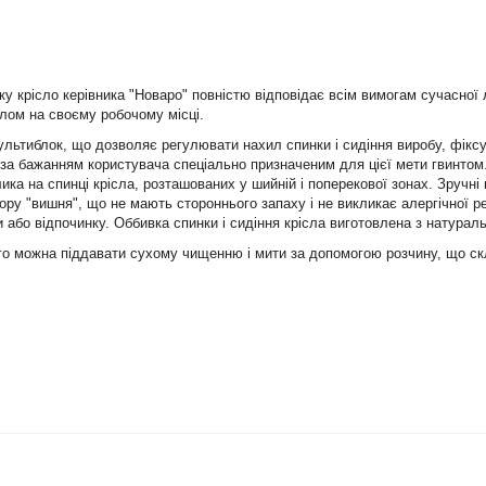
у крісло керівника "Новаро" повністю відповідає всім вимогам сучасної 
лом на своєму робочому місці.
ьтиблок, що дозволяє регулювати нахил спинки і сидіння виробу, фіксу
 за бажанням користувача спеціально призначеним для цієї мети гвинтом
ка на спинці крісла, розташованих у шийній і поперекової зонах. Зручні 
 "вишня", що не мають стороннього запаху і не викликає алергічної реак
або відпочинку. Оббивка спинки і сидіння крісла виготовлена з натураль
ого можна піддавати сухому чищенню і мити за допомогою розчину, що ск