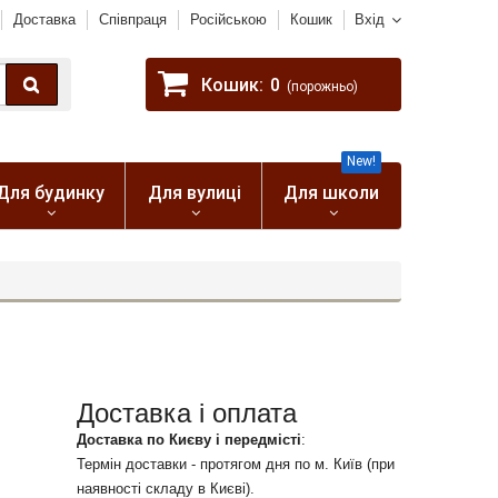
Доставка
Співпраця
Російською
Кошик
Вхід
Кошик:
0
(порожньо)
New!
Для будинку
Для вулиці
Для школи
Доставка і оплата
Доставка по Києву і передмісті
:
Термін доставки - протягом дня по м. Київ (при
наявності складу в Києві).