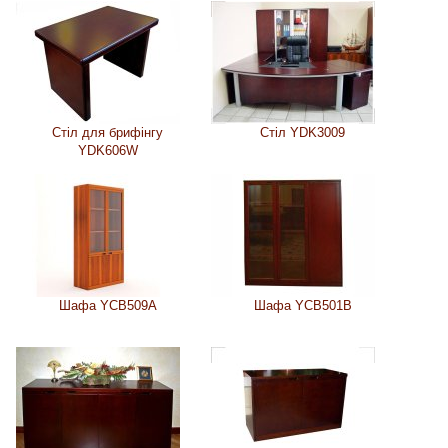
Стіл для брифінгу
Стіл YDK3009
YDK606W
Шафа YCB509A
Шафа YCB501B