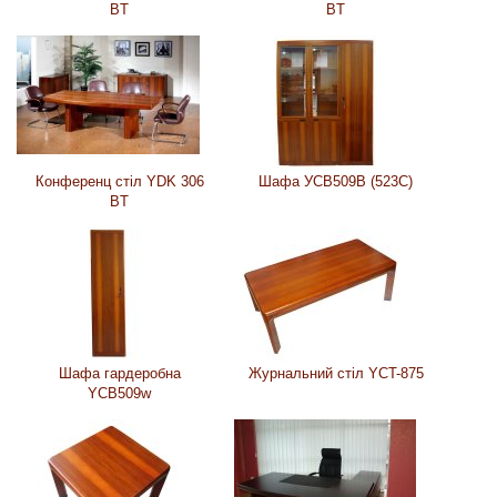
BT
BT
Конференц стіл YDK 306
Шафа УСВ509В (523C)
BT
Шафа гардеробна
Журнальний стіл YCT-875
YCB509w