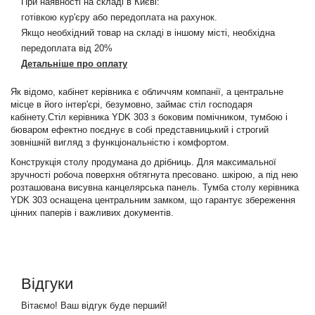
При наявності на складі в Києві:
готівкою кур'єру або передоплата на рахунок.
Якщо необхідний товар на складі в іншому місті, необхідна
передоплата від 20%
Детальніше про оплату
Як відомо, кабінет керівника є обличчям компанії, а центральне
місце в його інтер'єрі, безумовно, займає стіл господаря
кабінету.Стіл керівника YDK 303 з боковим помічником, тумбою і
бюваром ефектно поєднує в собі представницький і строгий
зовнішній вигляд з функціональністю і комфортом.
Конструкція столу продумана до дрібниць. Для максимальної
зручності робоча поверхня обтягнута пресовано. шкірою, а під нею
розташована висувна канцелярська панель. Тумба столу керівника
YDK 303 оснащена центральним замком, що гарантує збереження
цінних паперів і важливих документів.
Відгуки
Вітаємо! Ваш відгук буде перший!