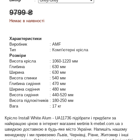
9799 ₴
Немає в наявності
Характеристики
Виробник
:
AMF
Тип
:
Комп'ютерні крісла
Розміри
Висота крісла
:
1060-1220 мм
Глибина
:
630 мм
Ширина
:
630 мм
Висота спинки
:
540 мм
Глибина сидіння
:
470 мм
Ширина сидіння
:
480 мм
Висота сидіння
:
440-520 мм
Висота підлокітників
:
180-250 мм
Вага
:
17 кг
Крісло Install White Alum - UA11736 підібрати і придбати за
найкращою ціною в інтернет магазині меблів k-mebel.com.ua з
швидкою доставкою в будь-яке місто України. Напишіть нашому
менеджеру і ми привеземо Львів, Чернівці, Рівне, Житомир і інші