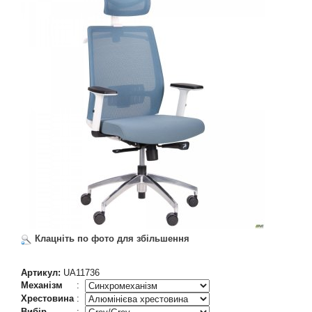
Клацніть по фото для збільшення
Артикул:
UA11736
Механізм
:
Хрестовина
:
Вибір
: