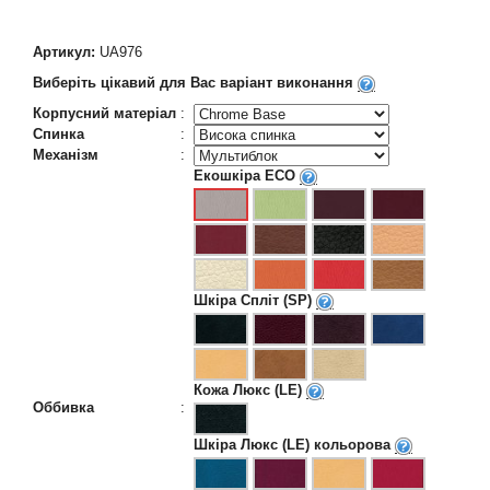
Артикул:
UA976
Виберіть цікавий для Вас варіант виконання
Корпусний матеріал
:
Спинка
:
Механізм
:
Екошкіра ECO
Шкіра Спліт (SP)
Кожа Люкс (LE)
Оббивка
:
Шкіра Люкс (LE) кольорова