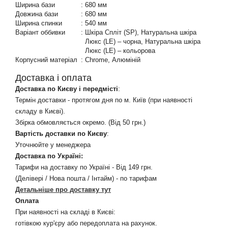
Ширина бази
:
680 мм
Довжина бази
:
680 мм
Ширина спинки
:
540 мм
Варіант оббивки
:
Шкіра Спліт (SP), Натуральна шкіра
Люкс (LE) – чорна, Натуральна шкіра
Люкс (LE) – кольорова
Корпусний матеріал
:
Chrome, Алюміній
Доставка і оплата
Доставка по Києву і передмісті
:
Термін доставки - протягом дня по м. Київ (при наявності
складу в Києві).
Збірка обмовляється окремо. (Від 50 грн.)
Вартість доставки по Києву
:
Уточнюйте у менеджера
Доставка по Україні:
Тарифи на доставку по Україні - Від 149 грн.
(Делівері / Нова пошта / Інтайм) - по тарифам
Детальніше про доставку тут
Оплата
При наявності на складі в Києві:
готівкою кур'єру або передоплата на рахунок.