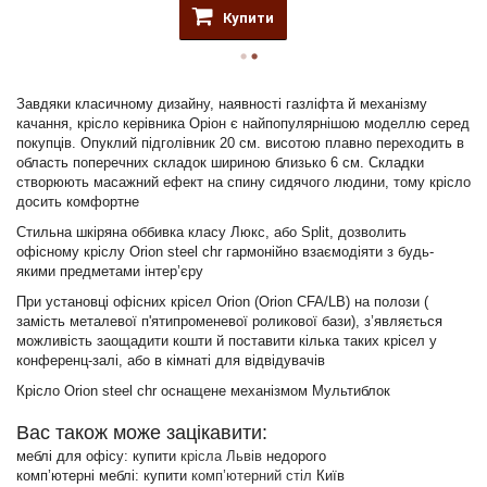
Купити
Завдяки класичному дизайну, наявності газліфта й механізму
качання, крісло керівника Оріон є найпопулярнішою моделлю серед
покупців. Опуклий підголівник 20 см. висотою плавно переходить в
область поперечних складок шириною близько 6 см. Складки
створюють масажний ефект на спину сидячого людини, тому крісло
досить комфортне
Стильна шкіряна оббивка класу Люкс, або Split, дозволить
офісному кріслу Orion steel chr гармонійно взаємодіяти з будь-
якими предметами інтер’єру
При установці офісних крісел Orion (Orion CFA/LB) на полози (
замість металевої п'ятипроменевої роликової бази), з’являється
можливість заощадити кошти й поставити кілька таких крісел у
конференц-залі, або в кімнаті для відвідувачів
Крісло Orion steel chr оснащене механізмом Мультиблок
Вас також може зацікавити:
меблі для офісу: купити
крісла Львів
недорого
комп’ютерні меблі: купити
комп’ютерний стіл
Київ