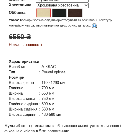
Хрестовина
:
Оббивка
:
Увага!
Кольори зразків слід використовувати як орієнтовні. Текстуру
матеріалу неможливо повтори на двох різних деталях.
6560 ₴
Немає в наявності
Характеристики
Виробник
:
А-КЛАС
Тип
:
Робочі крісла
Розміри
Висота крісла
:
1190-1290 мм
Глибина
:
700 мм
Ширина
:
650 мм
Висота спинки
:
750 мм
Глибина сидіння
:
500 мм
Ширина сидіння
:
530 мм
Висота сидіння
:
480-580 мм
Мультиблок - це механізм зі збільшеною амплітудою коливання і
фіксацією крісла в 5-ти положеннях.