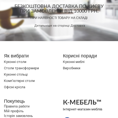
БЕЗКОШТОВНА ДОСТАВКА ПО КИЄВУ
ПРИ ЗАМОВЛЕННІ ВІД 10000 ГРН.
ПРИ НАЯВНОСТІ ТОВАРУ НА СКЛАДІ
Детальніше на сторінці
Доставка
Як вибрати
Корисні поради
Кухонні столи
Кухонні меблі
Cтоли трансформери
Виробники
Кухонні стільці
Комп'ютерні столи
Офісні крісла
Покупець
К-МЕБЕЛЬ™
Правила работи
Інтернет-магазин меблів
Мій профіль
Історія замовлень