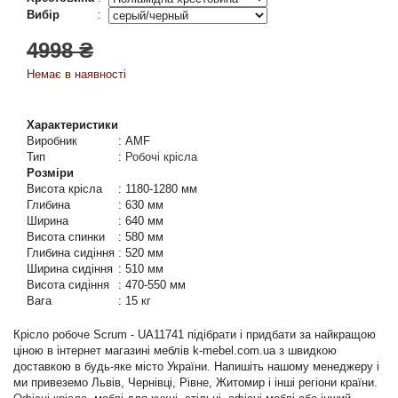
Вибір
:
4998 ₴
Немає в наявності
Характеристики
Виробник
:
AMF
Тип
:
Робочі крісла
Розміри
Висота крісла
:
1180-1280 мм
Глибина
:
630 мм
Ширина
:
640 мм
Висота спинки
:
580 мм
Глибина сидіння
:
520 мм
Ширина сидіння
:
510 мм
Висота сидіння
:
470-550 мм
Вага
:
15 кг
Крісло робоче Scrum - UA11741 підібрати і придбати за найкращою
ціною в інтернет магазині меблів k-mebel.com.ua з швидкою
доставкою в будь-яке місто України. Напишіть нашому менеджеру і
ми привеземо Львів, Чернівці, Рівне, Житомир і інші регіони країни.