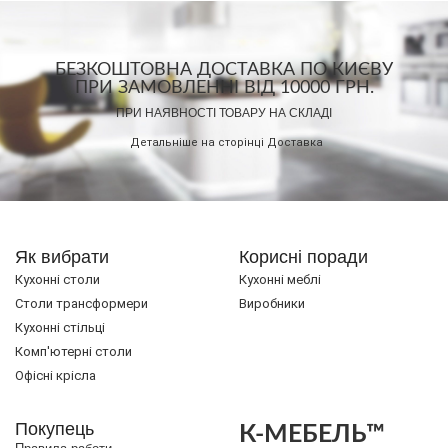
БЕЗКОШТОВНА ДОСТАВКА ПО КИЄВУ
ПРИ ЗАМОВЛЕННІ ВІД 10000 ГРН.
ПРИ НАЯВНОСТІ ТОВАРУ НА СКЛАДІ
Детальніше на сторінці
Доставка
Як вибрати
Корисні поради
Кухонні столи
Кухонні меблі
Cтоли трансформери
Виробники
Кухонні стільці
Комп'ютерні столи
Офісні крісла
Покупець
К-МЕБЕЛЬ™