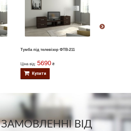
Тумба під телевізор ФТВ-211
Тумба під тел
5690
484
Ціна від:
₴
Ціна від:
Купити
Купити
 ЗАМОВЛЕННІ ВІД