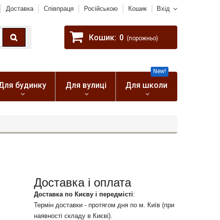
Доставка
Співпраця
Російською
Кошик
Вхід
Кошик:
0
(порожньо)
New!
Для будинку
Для вулиці
Для школи
Доставка і оплата
Доставка по Києву і передмісті
:
Термін доставки - протягом дня по м. Київ (при
наявності складу в Києві).