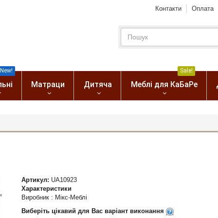
Контакти
Оплата
New!
Sale!
льні
Матраци
Дитяча
Меблі для КаБаРе
Артикул:
UA10923
Характеристики
Виробник
:
Мікс-Меблі
Виберіть цікавий для Вас варіант виконання