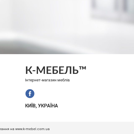
К-МЕБЕЛЬ™
Інтернет-магазин меблів
КИЇВ, УКРАЇНА
илання на www.k-mebel.com.ua