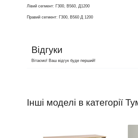
Лівий
сегмент
:
Г300
,
В560
,
Д1200
Правий
сегмент
:
Г300
,
В560
Д
1200
Відгуки
Вітаємо! Ваш відгук буде перший!
Інші моделі в категорії Т