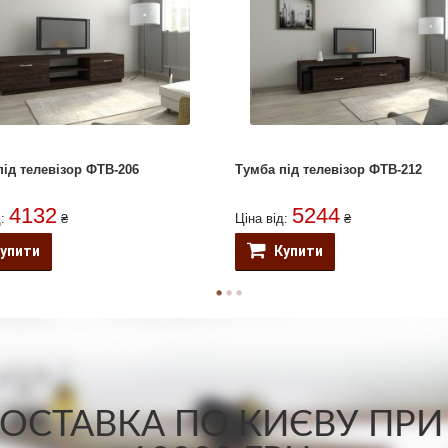
під телевізор ФТВ-206
Тумба під телевізор ФТВ-212
4132
5244
д:
₴
Ціна від:
₴
упити
Купити
СТАВКА ПО КИЄВУ ПРИ