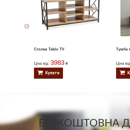
Столик Tablo TV
Тумба 
3983
Ціна від:
₴
Ціна ві
Купити
К
БЕЗКОШТОВНА ДО