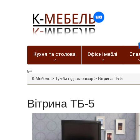
Кухня та столова
Офісні меблі
Спа
ga
К-Мебель
>
Тумби під телевізор
>
Вітрина ТБ-5
Вітрина ТБ-5