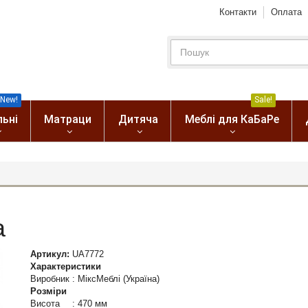
Контакти
Оплата
New!
Sale!
льні
Матраци
Дитяча
Меблі для КаБаРе
а
Артикул:
UA7772
Характеристики
Виробник
:
МіксМеблі (Україна)
Розміри
Висота
:
470 мм