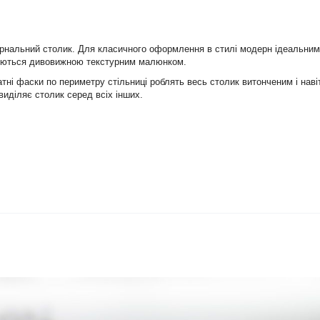
урнальний столик. Для класичного оформлення в стилі модерн ідеальним
ізняються дивовижною текстурним малюнком.
ратні фаски по периметру стільниці роблять весь столик витонченим і нав
виділяє столик серед всіх інших.