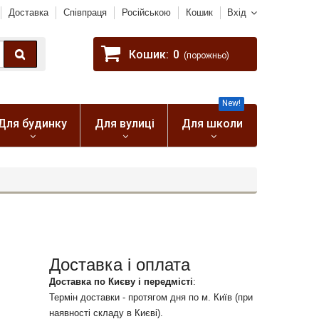
Доставка
Співпраця
Російською
Кошик
Вхід
Кошик:
0
(порожньо)
New!
Для будинку
Для вулиці
Для школи
Доставка і оплата
Доставка по Києву і передмісті
:
Термін доставки - протягом дня по м. Київ (при
наявності складу в Києві).