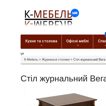
Кухня та столова
Офісні меблі
Спа
ga
К-Мебель
>
Журнальні столики
>
Стіл журнальний Вега
Стіл журнальний Вег