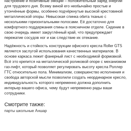
настроение и позитивные эмоции – положительный заряд энергии
для трудового дня. Всему виной его необычайно простые и
утончённые формы, особенно подчёркнутые высокой крестовиной
металлической опоры. Невысокая спинка обита тканью с
несколькими горизонтальными полосами. Её достаточно для
комфортного поддержания спины в поясничном отделе. Сидение в
свою очередь имеет закруглённый край, что предупреждает
пережатие сосудов ног и как следствие их отекание.
Надёжность и стойкость конструкции офисного кресла Roller GTS
является заслугой использования качественных материалов. В
основе каркаса лежит фанерный лист с необходимой формовкой.
Всё это крепится на металлической роликовой опоре с механизмом
газ-лифт, который позволяет регулировать высоту кресла Роллер
ГТС относительно пола. Минимализм, совершенство исполнения и
свобода авторской мысли позволили создать неординарное кресло,
индивидуальность которого непременно должна дополнить
интерьер вашего офиса, чему будут непременно рады ваши
сотрудники.
Смотрите также:
парты школьные Аншар