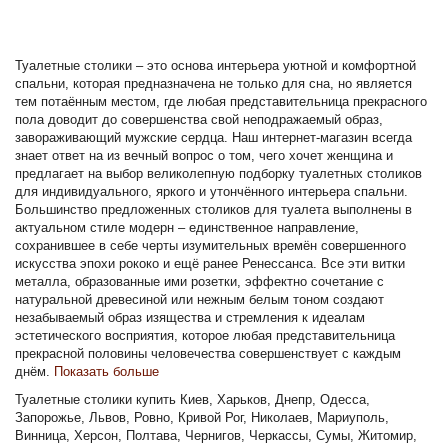
Туалетные столики – это основа интерьера уютной и комфортной
спальни, которая предназначена не только для сна, но является
тем потаённым местом, где любая представительница прекрасного
пола доводит до совершенства свой неподражаемый образ,
завораживающий мужские сердца. Наш интернет-магазин всегда
знает ответ на из вечный вопрос о том, чего хочет женщина и
предлагает на выбор великолепную подборку туалетных столиков
для индивидуального, яркого и утончённого интерьера спальни.
Большинство предложенных столиков для туалета выполнены в
актуальном стиле модерн – единственное направление,
сохранившее в себе черты изумительных времён совершенного
искусства эпохи рококо и ещё ранее Ренессанса. Все эти витки
металла, образованные ими розетки, эффектно сочетание с
натуральной древесиной или нежным белым тоном создают
незабываемый образ изящества и стремления к идеалам
эстетического восприятия, которое любая представительница
прекрасной половины человечества совершенствует с каждым
днём.
Показать больше
Туалетные столики купить Киев, Харьков, Днепр, Одесса,
Запорожье, Львов, Ровно, Кривой Рог, Николаев, Мариуполь,
Винница, Херсон, Полтава, Чернигов, Черкассы, Сумы, Житомир,