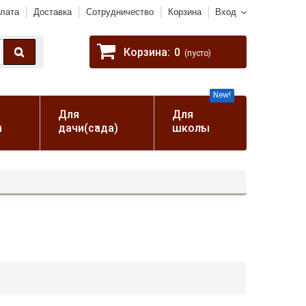
лата
Доставка
Сотрудничество
Корзина
Вход
Корзина:
0
(пусто)
New!
Для
Для
а
дачи(сада)
школы