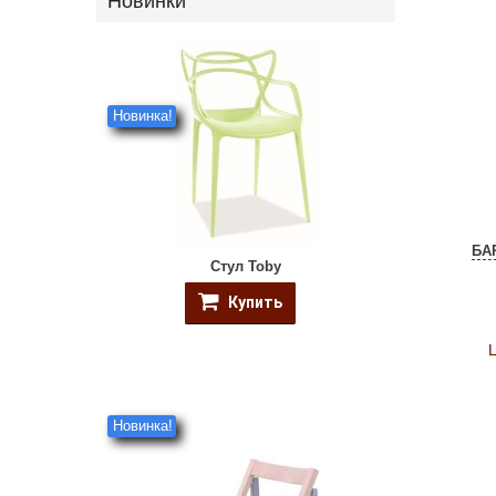
Новинки
Новинка!
БА
Стул Toby
Купить
Новинка!