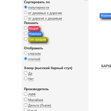
Сортировать по
популярности
от дешевых к дорогим
Новинк
от дорогих к дешевым
Показать
Акции!
Новинки
Топ продаж
Отображать
списком
плиткой
БАРН
Хокер (высокий барный стул)
Да
Нет
Производитель
АМФ
Малайзия
Дельта (Львов)
Китай