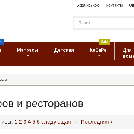
Українською
Контакты
Оп
w!
Sale!
я
Матрасы
Детская
КаБаРе
Для
дом
кафе
ров и ресторанов
ницы:
1
2
3
4
5
6
следующая →
Последняя ›