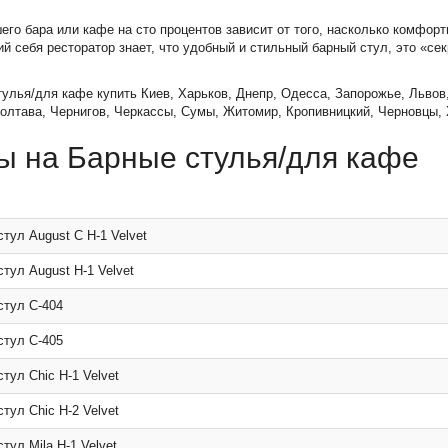
его бара или кафе на сто процентов зависит от того, насколько комфор
 себя ресторатор знает, что удобный и стильный барный стул, это «се
улья/для кафе купить Киев, Харьков, Днепр, Одесса, Запорожье, Львов,
олтава, Чернигов, Черкассы, Сумы, Житомир, Кропивницкий, Черновцы,
ы на Барные стулья/для кафе
тул August C H-1 Velvet
тул August H-1 Velvet
стул C-404
стул C-405
тул Chic H-1 Velvet
тул Chic H-2 Velvet
тул Mila H-1 Velvet