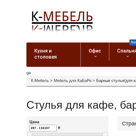
Ne
Кухня и
Офис
Спальн
столовая
ga
К-Мебель
>
Мебель для КаБаРе
>
Барные стулья/для 
Стулья для кафе, ба
Цена
Стра
₴