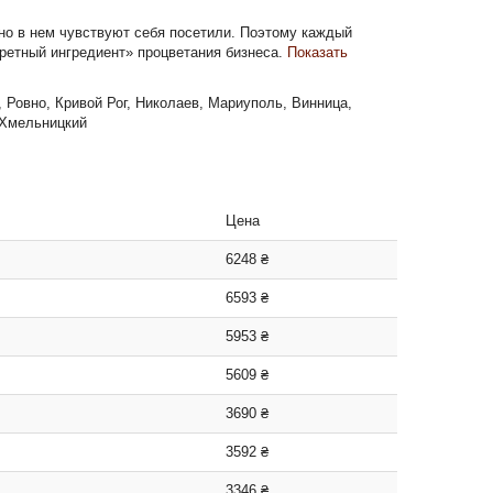
тно в нем чувствуют себя посетили. Поэтому каждый
кретный ингредиент» процветания бизнеса.
Показать
 Ровно, Кривой Рог, Николаев, Мариуполь, Винница,
 Хмельницкий
Цена
6248 ₴
6593 ₴
5953 ₴
5609 ₴
3690 ₴
3592 ₴
3346 ₴