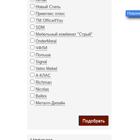
Новый Стиль
Новинк
Примтекс плюс
ТМ Office4You
SDM
Мебельный комбинат "Стрый"
OnderMetal
ЧФЛИ
Польша
Signal
Vetro Mebel
А-КЛАС
Richman
Nicolas
Bellini
Металл-Дизайн
Подобрать