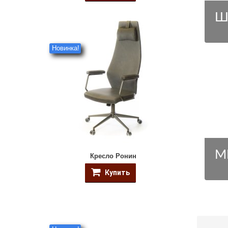
Ш
Новинка!
М
Кресло Ронин
Купить