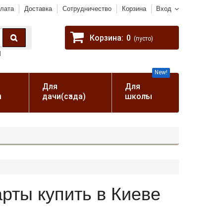
лата
Доставка
Сотрудничество
Корзина
Вход
Корзина:
0
(пусто)
Ш
New!
Для
Для
а
дачи(сада)
школы
рты купить в Киеве