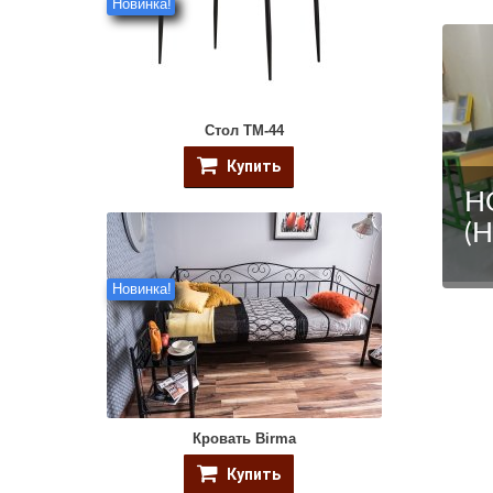
Новинка!
Стол ТМ-44
Купить
Н
(
Новинка!
Кровать Birma
Купить