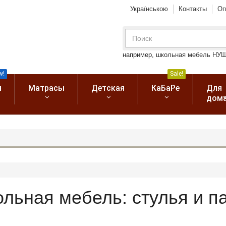
Українською
Контакты
Оп
например,
школьная мебель НУ
w!
Sale!
я
Матрасы
Детская
КаБаРе
Для
дом
льная мебель: стулья и па