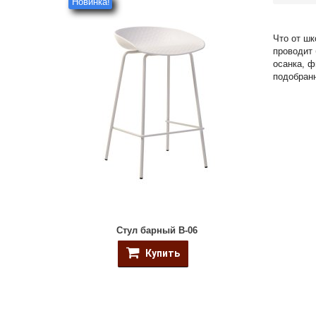
Новинка!
Что от шк
проводит 
осанка, ф
подобран
Стул барный B-06
Купить