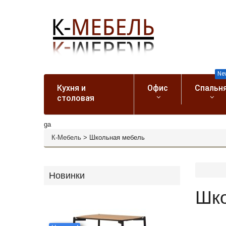
Ne
Кухня и
Офис
Спальн
столовая
ga
К-Мебель
>
Школьная мебель
Новинки
Шко