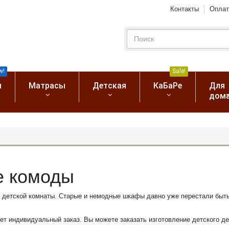
Контакты
Оплат
w!
Sale!
я
Матрасы
Детская
КаБаРе
Для
дом
е комоды
 детской комнаты. Старые и немодные шкафы давно уже перестали быт
ет индивидуальный заказ. Вы можете заказать изготовление детского д