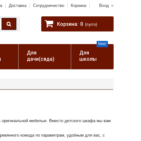
а
Доставка
Сотрудничество
Корзина
Вход
Корзина:
0
(пусто)
New!
Для
Для
а
дачи(сада)
школы
ь оригинальной мебелью. Вместо детского шкафа мы вам
еревянного комода по параметрам, удобным для вас, с