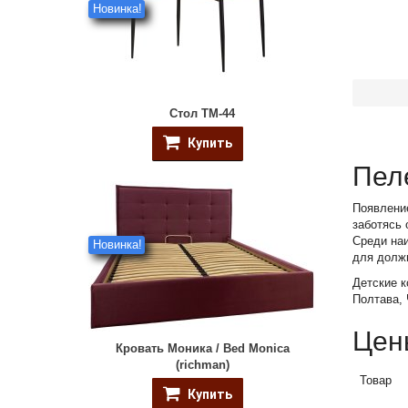
Новинка!
Стол ТМ-44
Купить
Пел
Появление
заботясь 
Среди наи
Новинка!
для долж
Детские к
Полтава,
Цен
Кровать Моника / Bed Monica
(richman)
Товар
Купить