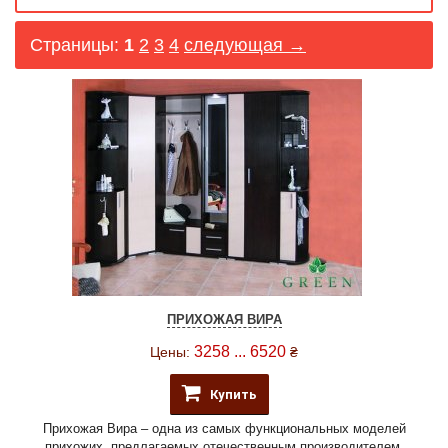
Страницы:
1
2
3
4
следующая →
ПРИХОЖАЯ ВИРА
3258 ... 6520
Цены:
₴
Купить
Прихожая Вира – одна из самых функциональных моделей
прихожих, предлагаемых отечественным производителем,